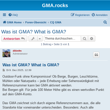
GMA.rocks
FAQ
Registrieren
Anmelden
S
GMA Home
Foren-Übersicht
CQ GMA
u
Was ist GMA? What is GMA?
c
Suche
Erweiterte
Antworten
h
1 Beitrag • Seite
1
von
1
e
dl4mfm
Administrator
Was ist GMA? What is GMA?
B
Di 9. Dez 2025, 12:39
e
i
Outdoor-Funk ohne Kompromisse! Ob Berge, Burgen, Leuchttürme,
t
Mühlen oder Naturparks – jede Erhebung oder Sehenswürdigkeit mit
r
a
Referenznummer kann bei GMA aktiviert werden.
g
Bei Bergen gilt: Für jede 100 Meter Höhe gibt es einen wertvollen Punkt
auf dein GMA-Konto.
Das GMA zeichnet sich durch eigene Referenznummern aus, die alle
Standorte klar voneinander unterscheiden. Besonders: Auch alle