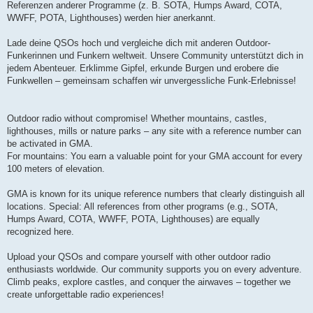
Referenzen anderer Programme (z. B. SOTA, Humps Award, COTA,
WWFF, POTA, Lighthouses) werden hier anerkannt.
Lade deine QSOs hoch und vergleiche dich mit anderen Outdoor-
Funkerinnen und Funkern weltweit. Unsere Community unterstützt dich in
jedem Abenteuer. Erklimme Gipfel, erkunde Burgen und erobere die
Funkwellen – gemeinsam schaffen wir unvergessliche Funk-Erlebnisse!
Outdoor radio without compromise! Whether mountains, castles,
lighthouses, mills or nature parks – any site with a reference number can
be activated in GMA.
For mountains: You earn a valuable point for your GMA account for every
100 meters of elevation.
GMA is known for its unique reference numbers that clearly distinguish all
locations. Special: All references from other programs (e.g., SOTA,
Humps Award, COTA, WWFF, POTA, Lighthouses) are equally
recognized here.
Upload your QSOs and compare yourself with other outdoor radio
enthusiasts worldwide. Our community supports you on every adventure.
Climb peaks, explore castles, and conquer the airwaves – together we
create unforgettable radio experiences!