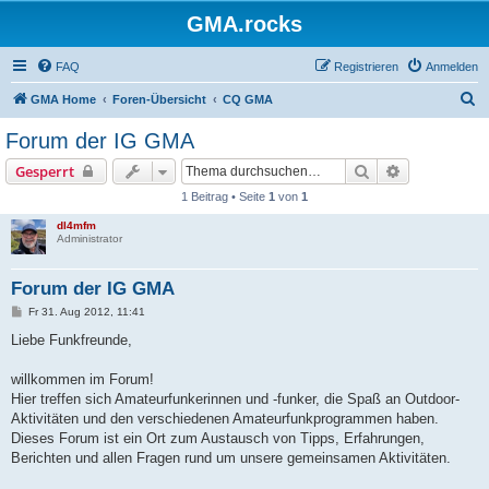
GMA.rocks
FAQ
Registrieren
Anmelden
S
GMA Home
Foren-Übersicht
CQ GMA
u
Forum der IG GMA
c
Suche
Erweiterte S
Gesperrt
h
1 Beitrag • Seite
1
von
1
e
dl4mfm
Administrator
Forum der IG GMA
B
Fr 31. Aug 2012, 11:41
e
i
Liebe Funkfreunde,
t
r
a
willkommen im Forum!
g
Hier treffen sich Amateurfunkerinnen und -funker, die Spaß an Outdoor-
Aktivitäten und den verschiedenen Amateurfunkprogrammen haben.
Dieses Forum ist ein Ort zum Austausch von Tipps, Erfahrungen,
Berichten und allen Fragen rund um unsere gemeinsamen Aktivitäten.