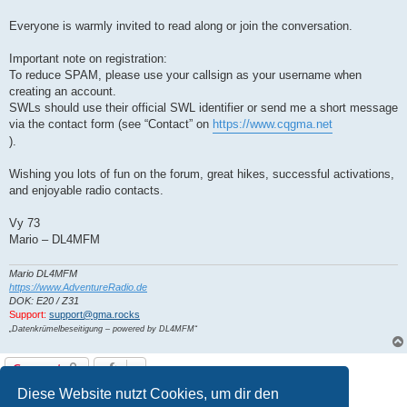
Everyone is warmly invited to read along or join the conversation.
Important note on registration:
To reduce SPAM, please use your callsign as your username when
creating an account.
SWLs should use their official SWL identifier or send me a short message
via the contact form (see “Contact” on
https://www.cqgma.net
).
Wishing you lots of fun on the forum, great hikes, successful activations,
and enjoyable radio contacts.
Vy 73
Mario – DL4MFM
Mario DL4MFM
https://www.AdventureRadio.de
DOK: E20 / Z31
Support:
support@gma.rocks
„Datenkrümelbeseitigung – powered by DL4MFM“
Gesperrt
1 Beitrag • Seite
1
von
1
Diese Website nutzt Cookies, um dir den