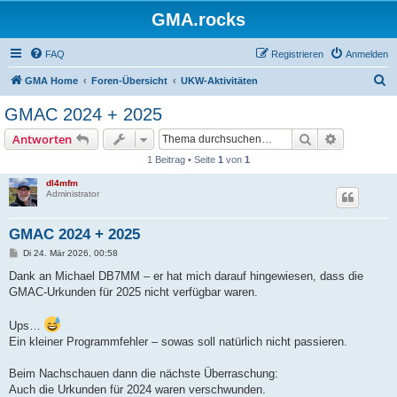
GMA.rocks
FAQ
Registrieren
Anmelden
S
GMA Home
Foren-Übersicht
UKW-Aktivitäten
u
GMAC 2024 + 2025
c
Suche
Erweiterte
Antworten
h
1 Beitrag • Seite
1
von
1
e
dl4mfm
Administrator
GMAC 2024 + 2025
B
Di 24. Mär 2026, 00:58
e
i
Dank an Michael DB7MM – er hat mich darauf hingewiesen, dass die
t
GMAC-Urkunden für 2025 nicht verfügbar waren.
r
a
g
Ups…
Ein kleiner Programmfehler – sowas soll natürlich nicht passieren.
Beim Nachschauen dann die nächste Überraschung:
Auch die Urkunden für 2024 waren verschwunden.