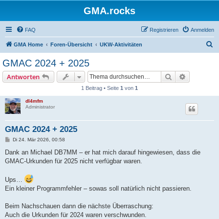
GMA.rocks
FAQ
Registrieren
Anmelden
S
GMA Home
Foren-Übersicht
UKW-Aktivitäten
u
GMAC 2024 + 2025
c
Suche
Erweiterte
Antworten
h
1 Beitrag • Seite
1
von
1
e
dl4mfm
Administrator
GMAC 2024 + 2025
B
Di 24. Mär 2026, 00:58
e
i
Dank an Michael DB7MM – er hat mich darauf hingewiesen, dass die
t
GMAC-Urkunden für 2025 nicht verfügbar waren.
r
a
g
Ups…
Ein kleiner Programmfehler – sowas soll natürlich nicht passieren.
Beim Nachschauen dann die nächste Überraschung:
Auch die Urkunden für 2024 waren verschwunden.