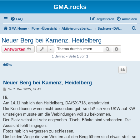
GMA.rocks
FAQ
Registrieren
Anmelden
S
GMA Home
Foren-Übersicht
Aktivierungsberichte / Activity Reports
Sachsen - DA/SX oder DM/SX
u
Neuer Berg bei Kamenz, Heidelberg
c
Suche
Erweiterte
Antworten
h
1 Beitrag • Seite
1
von
1
e
dd5nt
Neuer Berg bei Kamenz, Heidelberg
B
So 7. Dez 2025, 09:42
e
i
Hi,
t
Am 14.11 hab ich den Heidelberg, DA/SX-718, erstaktiviert.
r
a
Die Konditionen waren nicht besonders gut, so daß ich von UKW auf KW
g
umsteigen musste um die Verbindungen voll zu bekommen.
Der Platz selbst ist sehr angenehm. Tisch, Bänke sind vorhanden. Die
Aussicht fehlt hingegen.
Fotos hab ich vergessen zu schiessen.
Die beiden Wege die von Westen auf den Berg führen sind etwas steil, so