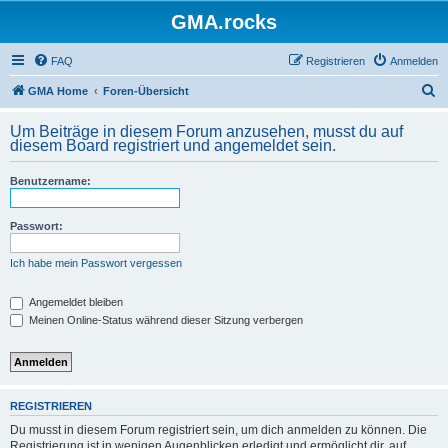
GMA.rocks
FAQ
Registrieren
Anmelden
S
GMA Home
Foren-Übersicht
u
Um Beiträge in diesem Forum anzusehen, musst du auf
c
diesem Board registriert und angemeldet sein.
h
Benutzername:
e
Passwort:
Ich habe mein Passwort vergessen
Angemeldet bleiben
Meinen Online-Status während dieser Sitzung verbergen
REGISTRIEREN
Du musst in diesem Forum registriert sein, um dich anmelden zu können. Die
Registrierung ist in wenigen Augenblicken erledigt und ermöglicht dir, auf