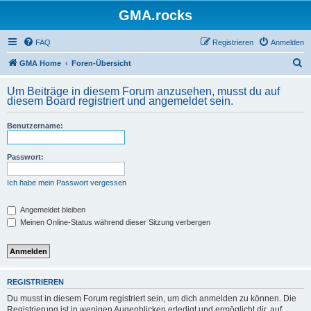
GMA.rocks
FAQ
Registrieren
Anmelden
S
GMA Home
Foren-Übersicht
u
Um Beiträge in diesem Forum anzusehen, musst du auf
c
diesem Board registriert und angemeldet sein.
h
Benutzername:
e
Passwort:
Ich habe mein Passwort vergessen
Angemeldet bleiben
Meinen Online-Status während dieser Sitzung verbergen
REGISTRIEREN
Du musst in diesem Forum registriert sein, um dich anmelden zu können. Die
Registrierung ist in wenigen Augenblicken erledigt und ermöglicht dir, auf