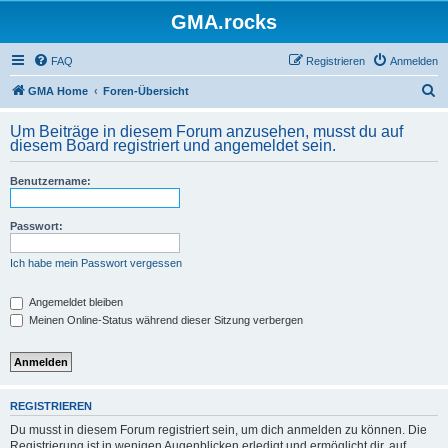
GMA.rocks
FAQ
Registrieren
Anmelden
S
GMA Home
Foren-Übersicht
u
Um Beiträge in diesem Forum anzusehen, musst du auf
c
diesem Board registriert und angemeldet sein.
h
Benutzername:
e
Passwort:
Ich habe mein Passwort vergessen
Angemeldet bleiben
Meinen Online-Status während dieser Sitzung verbergen
REGISTRIEREN
Du musst in diesem Forum registriert sein, um dich anmelden zu können. Die
Registrierung ist in wenigen Augenblicken erledigt und ermöglicht dir, auf