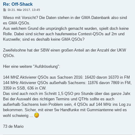
Re: Off-Shack
B
Di 21. Mär 2017, 13:45
e
i
Wieso mit Vorsicht? Die Daten stehen in der GMA Datenbank also sind
t
es GMA QSOs.
r
a
Aus welchem Grund die ursprünglich gemacht wurden, spielt doch keine
g
Rolle. Dabei sind sicher auch haufenweise Contest-QSOs auf 2m und
Kurzwelle; sind es deshalb keine GMA QSOs?
Zweifelsohne hat der SBW einen großen Anteil an der Anzahl der UKW
QSOs.
Hier eine weitere "Aufdröselung":
144 MHZ Aktivierer QSOs aus Sachsen 2016: 16420 davon 16370 in FM
144 MHz Aktivierer QSOs außerhalb Sachsens: 11876 davon 7869 in FM,
3359 in SSB, 636 in CW.
Das sind auch noch im Schnitt 1,5 QSO pro Stunde über das ganze Jahr.
Bei der Auswahl des richtigen Termins und QTHs sollte es auch
außerhalb Sachsens kein Problem sein, 4 QSOs auf 144 MHz ins Log zu
bekommen. Sicher, mit einer 5w Handfunke mit Gummiantenne wird es
wohl schwierig ...
73 de Mario