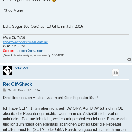
73 de Mario
Edit: Sogar 106 QSO auf 10 GHz im Jahr 2016
Mario DL4MFM
https://www.AdventureRadio.de
DOK: E20 / Z31
Support:
support@gma.rocks
„Datenkrümelbeseitigung – powered by DL4MFM“
OE5AKM
Re: Off-Shack
B
Mo 20. Mär 2017, 07:57
e
i
Direktfrequenzen = alles, was nicht über Repeater läuft!
t
r
a
Ich habe CEPT 1, bin aber nicht auf KW QRV. Auf UKW tut sich in OE
g
abseits der Repeater gar nichts, wenn man die Aktivität nicht vorher
ankündigt. Das tue ich nicht, weil es mir persönlich nicht um Punkte geht
und ich zumindest den ebenfalls spärlichen Betrieb über die Repeater
erhalten möchte. (SOTA- oder GMA-Punkte vergebe ich natürlich nur auf