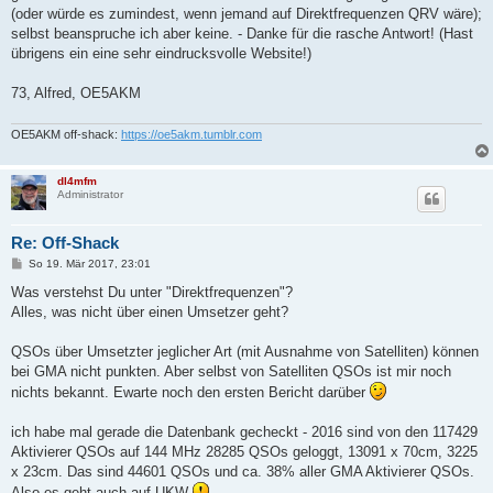
g
(oder würde es zumindest, wenn jemand auf Direktfrequenzen QRV wäre);
selbst beanspruche ich aber keine. - Danke für die rasche Antwort! (Hast
übrigens ein eine sehr eindrucksvolle Website!)
73, Alfred, OE5AKM
OE5AKM off-shack:
https://oe5akm.tumblr.com
dl4mfm
Administrator
Re: Off-Shack
B
So 19. Mär 2017, 23:01
e
i
Was verstehst Du unter "Direktfrequenzen"?
t
Alles, was nicht über einen Umsetzer geht?
r
a
g
QSOs über Umsetzter jeglicher Art (mit Ausnahme von Satelliten) können
bei GMA nicht punkten. Aber selbst von Satelliten QSOs ist mir noch
nichts bekannt. Ewarte noch den ersten Bericht darüber
ich habe mal gerade die Datenbank gecheckt - 2016 sind von den 117429
Aktivierer QSOs auf 144 MHz 28285 QSOs geloggt, 13091 x 70cm, 3225
x 23cm. Das sind 44601 QSOs und ca. 38% aller GMA Aktivierer QSOs.
Also es geht auch auf UKW