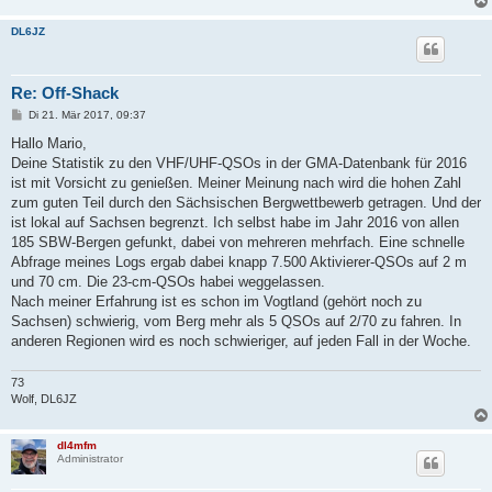
DL6JZ
Re: Off-Shack
B
Di 21. Mär 2017, 09:37
e
i
Hallo Mario,
t
Deine Statistik zu den VHF/UHF-QSOs in der GMA-Datenbank für 2016
r
a
ist mit Vorsicht zu genießen. Meiner Meinung nach wird die hohen Zahl
g
zum guten Teil durch den Sächsischen Bergwettbewerb getragen. Und der
ist lokal auf Sachsen begrenzt. Ich selbst habe im Jahr 2016 von allen
185 SBW-Bergen gefunkt, dabei von mehreren mehrfach. Eine schnelle
Abfrage meines Logs ergab dabei knapp 7.500 Aktivierer-QSOs auf 2 m
und 70 cm. Die 23-cm-QSOs habei weggelassen.
Nach meiner Erfahrung ist es schon im Vogtland (gehört noch zu
Sachsen) schwierig, vom Berg mehr als 5 QSOs auf 2/70 zu fahren. In
anderen Regionen wird es noch schwieriger, auf jeden Fall in der Woche.
73
Wolf, DL6JZ
dl4mfm
Administrator