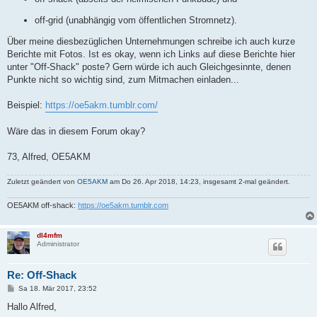
off-grid (unabhängig vom öffentlichen Stromnetz).
Über meine diesbezüglichen Unternehmungen schreibe ich auch kurze
Berichte mit Fotos. Ist es okay, wenn ich Links auf diese Berichte hier
unter "Off-Shack" poste? Gern würde ich auch Gleichgesinnte, denen
Punkte nicht so wichtig sind, zum Mitmachen einladen...
Beispiel:
https://oe5akm.tumblr.com/
Wäre das in diesem Forum okay?
73, Alfred, OE5AKM
Zuletzt geändert von
OE5AKM
am Do 26. Apr 2018, 14:23, insgesamt 2-mal geändert.
OE5AKM off-shack:
https://oe5akm.tumblr.com
dl4mfm
Administrator
Re: Off-Shack
B
Sa 18. Mär 2017, 23:52
e
i
Hallo Alfred,
t