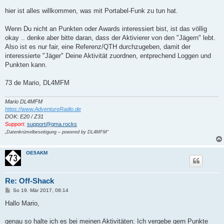
r
a
hier ist alles willkommen, was mit Portabel-Funk zu tun hat.
g
Wenn Du nicht an Punkten oder Awards interessiert bist, ist das völlig
okay .. denke aber bitte daran, dass der Aktivierer von den "Jägern" lebt.
Also ist es nur fair, eine Referenz/QTH durchzugeben, damit der
interessierte "Jäger" Deine Aktivität zuordnen, entprechend Loggen und
Punkten kann.
73 de Mario, DL4MFM
Mario DL4MFM
https://www.AdventureRadio.de
DOK: E20 / Z31
Support:
support@gma.rocks
„Datenkrümelbeseitigung – powered by DL4MFM“
OE5AKM
Re: Off-Shack
B
So 19. Mär 2017, 08:14
e
i
Hallo Mario,
t
r
a
genau so halte ich es bei meinen Aktivitäten: Ich vergebe gern Punkte