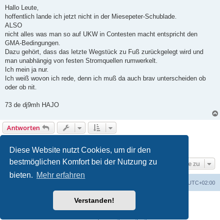
e
i
Hallo Leute,
t
hoffentlich lande ich jetzt nicht in der Miesepeter-Schublade.
r
a
ALSO
g
nicht alles was man so auf UKW in Contesten macht entspricht den
GMA-Bedingungen.
Dazu gehört, dass das letzte Wegstück zu Fuß zurückgelegt wird und
man unabhängig von festen Stromquellen rumwerkelt.
Ich mein ja nur.
Ich weiß wovon ich rede, denn ich muß da auch brav unterscheiden ob
oder ob nit.
73 de dj9mh HAJO
Antworten
Seite
1
von
10
1
2
3
4
5
10
Nächste
95 Beiträge
…
Diese Website nutzt Cookies, um dir den
bestmöglichen Komfort bei der Nutzung zu
Gehe zu
bieten.
Mehr erfahren
GMA Home
Foren-Übersicht
Alle Zeiten sind
UTC+02:00
Verstanden!
Powered by
phpBB
® Forum Software © phpBB Limited
Deutsche Übersetzung durch
phpBB.de
Datenschutz
|
Nutzungsbedingungen