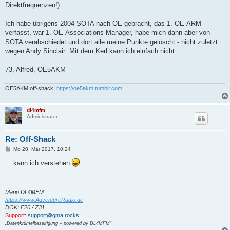
Direktfrequenzen!)
Ich habe übrigens 2004 SOTA nach OE gebracht, das 1. OE-ARM
verfasst, war 1. OE-Associations-Manager, habe mich dann aber von
SOTA verabschiedet und dort alle meine Punkte gelöscht - nicht zuletzt
wegen Andy Sinclair: Mit dem Kerl kann ich einfach nicht...
73, Alfred, OE5AKM
OE5AKM off-shack:
https://oe5akm.tumblr.com
dl4mfm
Administrator
Re: Off-Shack
B
Mo 20. Mär 2017, 10:24
e
i
... kann ich verstehen
t
r
a
g
Mario DL4MFM
https://www.AdventureRadio.de
DOK: E20 / Z31
Support:
support@gma.rocks
„Datenkrümelbeseitigung – powered by DL4MFM“