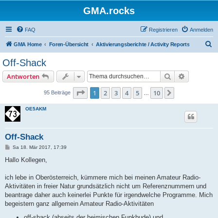
GMA.rocks
FAQ
Registrieren
Anmelden
S
GMA Home
Foren-Übersicht
Aktivierungsberichte / Activity Reports
u
Off-Shack
c
Suche
Erweiterte
Antworten
h
e
Seite
1
von
10
1
2
3
4
5
10
Nächste
95 Beiträge
…
OE5AKM
Off-Shack
B
Sa 18. Mär 2017, 17:39
e
i
Hallo Kollegen,
t
r
a
ich lebe in Oberösterreich, kümmere mich bei meinen Amateur Radio-
g
Aktivitäten in freier Natur grundsätzlich nicht um Referenznummern und
beantrage daher auch keinerlei Punkte für irgendwelche Programme. Mich
begeistern ganz allgemein Amateur Radio-Aktivitäten
off-shack (abseits der heimischen Funkbude) und