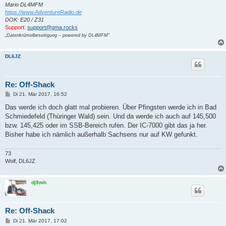
Mario DL4MFM
https://www.AdventureRadio.de
DOK: E20 / Z31
Support:
support@gma.rocks
„Datenkrümelbeseitigung – powered by DL4MFM“
DL6JZ
Re: Off-Shack
B
Di 21. Mär 2017, 16:52
e
i
Das werde ich doch glatt mal probieren. Über Pfingsten werde ich in Bad
t
Schmiedefeld (Thüringer Wald) sein. Und da werde ich auch auf 145,500
r
a
bzw. 145,425 oder im SSB-Bereich rufen. Der IC-7000 gibt das ja her.
g
Bisher habe ich nämlich außerhalb Sachsens nur auf KW gefunkt.
73
Wolf, DL6JZ
dj9mh
Re: Off-Shack
B
Di 21. Mär 2017, 17:02