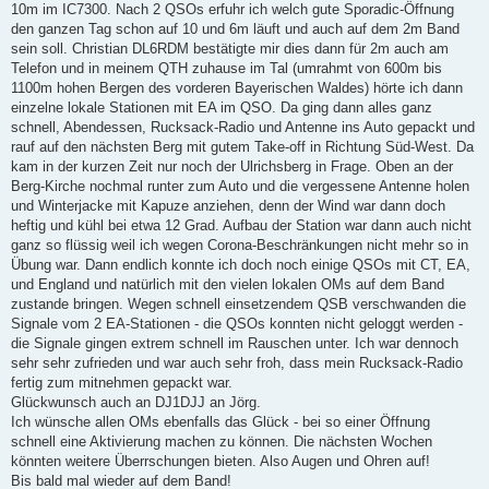
10m im IC7300. Nach 2 QSOs erfuhr ich welch gute Sporadic-Öffnung
den ganzen Tag schon auf 10 und 6m läuft und auch auf dem 2m Band
sein soll. Christian DL6RDM bestätigte mir dies dann für 2m auch am
Telefon und in meinem QTH zuhause im Tal (umrahmt von 600m bis
1100m hohen Bergen des vorderen Bayerischen Waldes) hörte ich dann
einzelne lokale Stationen mit EA im QSO. Da ging dann alles ganz
schnell, Abendessen, Rucksack-Radio und Antenne ins Auto gepackt und
rauf auf den nächsten Berg mit gutem Take-off in Richtung Süd-West. Da
kam in der kurzen Zeit nur noch der Ulrichsberg in Frage. Oben an der
Berg-Kirche nochmal runter zum Auto und die vergessene Antenne holen
und Winterjacke mit Kapuze anziehen, denn der Wind war dann doch
heftig und kühl bei etwa 12 Grad. Aufbau der Station war dann auch nicht
ganz so flüssig weil ich wegen Corona-Beschränkungen nicht mehr so in
Übung war. Dann endlich konnte ich doch noch einige QSOs mit CT, EA,
und England und natürlich mit den vielen lokalen OMs auf dem Band
zustande bringen. Wegen schnell einsetzendem QSB verschwanden die
Signale vom 2 EA-Stationen - die QSOs konnten nicht geloggt werden -
die Signale gingen extrem schnell im Rauschen unter. Ich war dennoch
sehr sehr zufrieden und war auch sehr froh, dass mein Rucksack-Radio
fertig zum mitnehmen gepackt war.
Glückwunsch auch an DJ1DJJ an Jörg.
Ich wünsche allen OMs ebenfalls das Glück - bei so einer Öffnung
schnell eine Aktivierung machen zu können. Die nächsten Wochen
könnten weitere Überrschungen bieten. Also Augen und Ohren auf!
Bis bald mal wieder auf dem Band!