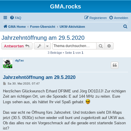
GMA.rocks
FAQ
Registrieren
Anmelden
S
GMA Home
Foren-Übersicht
UKW-Aktivitäten
u
Jahrzehntöffnung am 29.5.2020
c
Suche
Erweiterte
Antworten
h
3 Beiträge • Seite
1
von
1
e
dg7ac
Jahrzehntöffnung am 29.5.2020
B
Sa 30. Mai 2020, 07:47
e
i
Herzlichen Glückwunsch Erhard DF9ME und Jörg DO1DJJ! Zur richtigen
t
Zeit am richtigen Ort, um die Sporadic E auf 144 MHz zu reiten. Eure
r
a
Logs sehen aus, als hättet Ihr viel Spaß gehabt.
g
Das war echt ne Öffnung fürs Jahrzehnt. Und trotzdem sieht DX-Maps
jetzt (30.5. 0530z) schon wieder voll bunt und zugekritzelt auf UKW aus.
Ob das alles nur ein Vorgeschmack auf die gerade erst startende Saison
ist?