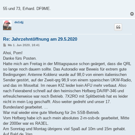
55 und 73, Erhard. DF9ME.
do1djj
Re: Jahrzehntöffnung am 29.5.2020
B
Mo 1. Jun 2020, 16:41
e
i
Ahoi, Pom!
t
Danke fürs Posten.
r
a
Hatte mich am Freitag in der MIttagspause schon geärgert, dass die QRL
g
so lange noch dauern sollte. Das Autoradio war Beweis für extrem gute
Bedingungen: Antenne Koblenz wurde auf 98,0 von einem italienischen
Sender gestört, auf der Zweit-qrg 98,9 von einem spanischen UKW-Radio,
und das im Moseltal. Im neuen KfZ leider kein AFU mehr verbaut. Also
nach Feierabend schnell auf den heimischen Hofberg DA/RP-346 und
erfreulicherweise war noch Betrieb. 7X2RO mit Splitbetrieb hat es leider
nicht in mein Log geschafft. Also weiter gedreht und unser 17.
Bundesland gearbeitet. ...
War mal wieder eine gute Werbung für 2m SSB-Betrieb.
Vom Hofberg habe ich auch mein absolutes 2-m-ssb-dx gearbeitet, Mitte
der 2000er war es RA3EL.
Am Sonntag und Montag übrigens viel Spaß auf 10m und 15m gehabt.
Auf Bald de Jörg