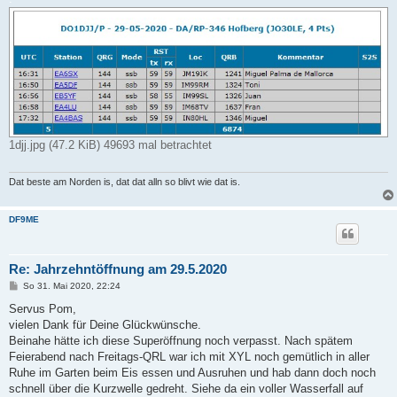
1djj.jpg (47.2 KiB) 49693 mal betrachtet
Dat beste am Norden is, dat dat alln so blivt wie dat is.
DF9ME
Re: Jahrzehntöffnung am 29.5.2020
B
So 31. Mai 2020, 22:24
e
i
Servus Pom,
t
vielen Dank für Deine Glückwünsche.
r
a
Beinahe hätte ich diese Superöffnung noch verpasst. Nach spätem
g
Feierabend nach Freitags-QRL war ich mit XYL noch gemütlich in aller
Ruhe im Garten beim Eis essen und Ausruhen und hab dann doch noch
schnell über die Kurzwelle gedreht. Siehe da ein voller Wasserfall auf