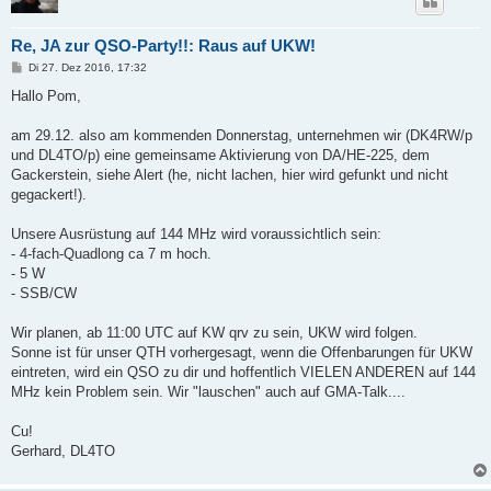
Re, JA zur QSO-Party!!: Raus auf UKW!
B
Di 27. Dez 2016, 17:32
e
i
Hallo Pom,
t
r
a
am 29.12. also am kommenden Donnerstag, unternehmen wir (DK4RW/p
g
und DL4TO/p) eine gemeinsame Aktivierung von DA/HE-225, dem
Gackerstein, siehe Alert (he, nicht lachen, hier wird gefunkt und nicht
gegackert!).
Unsere Ausrüstung auf 144 MHz wird voraussichtlich sein:
- 4-fach-Quadlong ca 7 m hoch.
- 5 W
- SSB/CW
Wir planen, ab 11:00 UTC auf KW qrv zu sein, UKW wird folgen.
Sonne ist für unser QTH vorhergesagt, wenn die Offenbarungen für UKW
eintreten, wird ein QSO zu dir und hoffentlich VIELEN ANDEREN auf 144
MHz kein Problem sein. Wir "lauschen" auch auf GMA-Talk....
Cu!
Gerhard, DL4TO