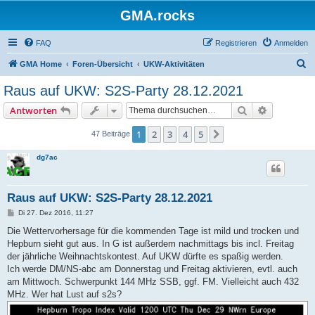
GMA.rocks
FAQ
Registrieren
Anmelden
S
GMA Home
Foren-Übersicht
UKW-Aktivitäten
u
Raus auf UKW: S2S-Party 28.12.2021
c
Suche
Erweiterte
Antworten
h
e
1
2
3
4
5
Nächste
47 Beiträge
dg7ac
Raus auf UKW: S2S-Party 28.12.2021
B
Di 27. Dez 2016, 11:27
e
i
Die Wettervorhersage für die kommenden Tage ist mild und trocken und
t
Hepburn sieht gut aus. In G ist außerdem nachmittags bis incl. Freitag
r
a
der jährliche Weihnachtskontest. Auf UKW dürfte es spaßig werden.
g
Ich werde DM/NS-abc am Donnerstag und Freitag aktivieren, evtl. auch
am Mittwoch. Schwerpunkt 144 MHz SSB, ggf. FM. Vielleicht auch 432
MHz. Wer hat Lust auf s2s?