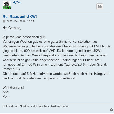
dg7ac
Re: Raus auf UKW!
B
Di 27. Dez 2016, 18:34
e
i
Hej Gerhard,
t
r
a
ja prima, das passt doch gut!
g
Vor einigen Wochen gab es eine ganz ähnliche Konstellation aus
Wettervorhersage, Hepburn und dessen Übereinstimmung mit F5LEN. Da
ging es bis zu 900 km weit auf VHF. Da ich von irgendeinem UKW-
geeigneten Berg im Weserbergland kommen werde, bräuchten wir aber
wahrscheinlich gar keine angehobenen Bedingungen für unser s2s.
Ich gebe auf 2 m 50 W in eine 4 Element-Yagi DK7ZB 6 m über Grund.
Immer SSB.
Ob ich auch auf 5 MHz aktivieren werde, weiß ich noch nicht. Hängt von
der Lust und der gefühlten Temperatur draußen ab.
Wir hören uns!
Ahoi
Pom
Dat beste am Norden is, dat dat alln so blivt wie dat is.