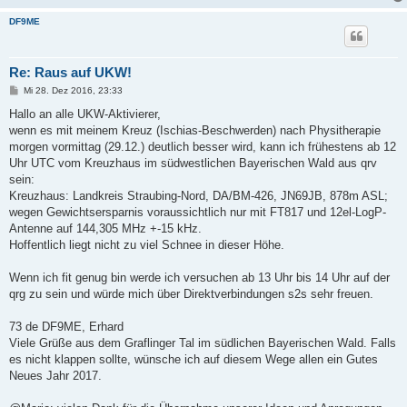
DF9ME
Re: Raus auf UKW!
B
Mi 28. Dez 2016, 23:33
e
i
Hallo an alle UKW-Aktivierer,
t
wenn es mit meinem Kreuz (Ischias-Beschwerden) nach Physitherapie
r
a
morgen vormittag (29.12.) deutlich besser wird, kann ich frühestens ab 12
g
Uhr UTC vom Kreuzhaus im südwestlichen Bayerischen Wald aus qrv
sein:
Kreuzhaus: Landkreis Straubing-Nord, DA/BM-426, JN69JB, 878m ASL;
wegen Gewichtsersparnis voraussichtlich nur mit FT817 und 12el-LogP-
Antenne auf 144,305 MHz +-15 kHz.
Hoffentlich liegt nicht zu viel Schnee in dieser Höhe.
Wenn ich fit genug bin werde ich versuchen ab 13 Uhr bis 14 Uhr auf der
qrg zu sein und würde mich über Direktverbindungen s2s sehr freuen.
73 de DF9ME, Erhard
Viele Grüße aus dem Graflinger Tal im südlichen Bayerischen Wald. Falls
es nicht klappen sollte, wünsche ich auf diesem Wege allen ein Gutes
Neues Jahr 2017.