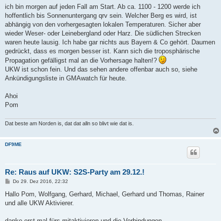
a
ich bin morgen auf jeden Fall am Start. Ab ca. 1100 - 1200 werde ich
g
hoffentlich bis Sonnenuntergang qrv sein. Welcher Berg es wird, ist
abhängig von den vorhergesagten lokalen Temperaturen. Sicher aber
wieder Weser- oder Leinebergland oder Harz. Die südlichen Strecken
waren heute lausig. Ich habe gar nichts aus Bayern & Co gehört. Daumen
gedrückt, dass es morgen besser ist. Kann sich die troposphärische
Propagation gefälligst mal an die Vorhersage halten!?
UKW ist schon fein. Und das sehen andere offenbar auch so, siehe
Ankündigungsliste in GMAwatch für heute.
Ahoi
Pom
Dat beste am Norden is, dat dat alln so blivt wie dat is.
DF9ME
Re: Raus auf UKW: S2S-Party am 29.12.!
B
Do 29. Dez 2016, 22:32
e
i
Hallo Pom, Wolfgang, Gerhard, Michael, Gerhard und Thomas, Rainer
t
und alle UKW Aktivierer.
r
a
g
danke erst mal fürs mitaktivieren und die Verbindungen.