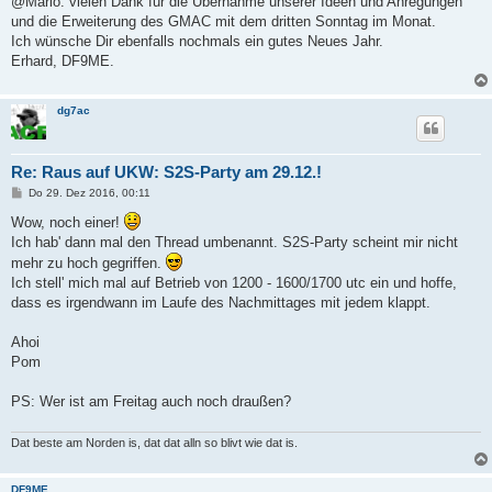
@Mario: vielen Dank für die Übernahme unserer Ideen und Anregungen
und die Erweiterung des GMAC mit dem dritten Sonntag im Monat.
Ich wünsche Dir ebenfalls nochmals ein gutes Neues Jahr.
Erhard, DF9ME.
dg7ac
Re: Raus auf UKW: S2S-Party am 29.12.!
B
Do 29. Dez 2016, 00:11
e
i
Wow, noch einer!
t
Ich hab' dann mal den Thread umbenannt. S2S-Party scheint mir nicht
r
a
mehr zu hoch gegriffen.
g
Ich stell' mich mal auf Betrieb von 1200 - 1600/1700 utc ein und hoffe,
dass es irgendwann im Laufe des Nachmittages mit jedem klappt.
Ahoi
Pom
PS: Wer ist am Freitag auch noch draußen?
Dat beste am Norden is, dat dat alln so blivt wie dat is.
DF9ME