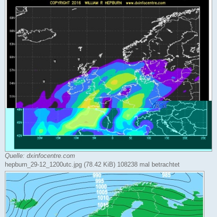
Quelle: dxinfocentre.com
hepburn_29-12_1200utc.jpg (78.42 KiB) 108238 mal betrachtet