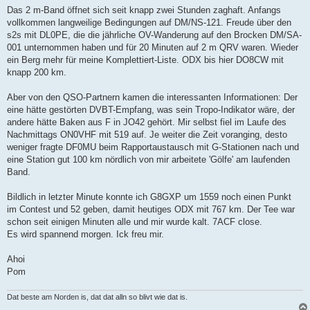
a
Das 2 m-Band öffnet sich seit knapp zwei Stunden zaghaft. Anfangs
g
vollkommen langweilige Bedingungen auf DM/NS-121. Freude über den
s2s mit DL0PE, die die jährliche OV-Wanderung auf den Brocken DM/SA-
001 unternommen haben und für 20 Minuten auf 2 m QRV waren. Wieder
ein Berg mehr für meine Komplettiert-Liste. ODX bis hier DO8CW mit
knapp 200 km.
Aber von den QSO-Partnern kamen die interessanten Informationen: Der
eine hätte gestörten DVBT-Empfang, was sein Tropo-Indikator wäre, der
andere hätte Baken aus F in JO42 gehört. Mir selbst fiel im Laufe des
Nachmittags ON0VHF mit 519 auf. Je weiter die Zeit voranging, desto
weniger fragte DF0MU beim Rapportaustausch mit G-Stationen nach und
eine Station gut 100 km nördlich von mir arbeitete 'Gölfe' am laufenden
Band.
Bildlich in letzter Minute konnte ich G8GXP um 1559 noch einen Punkt
im Contest und 52 geben, damit heutiges ODX mit 767 km. Der Tee war
schon seit einigen Minuten alle und mir wurde kalt. 7ACF close.
Es wird spannend morgen. Ick freu mir.
Ahoi
Pom
Dat beste am Norden is, dat dat alln so blivt wie dat is.