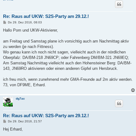
Re: Raus auf UKW: S2S-Party am 29.12.!
B
Do 29. Dez 2016, 08:03
e
i
Hallo Pom und UKW-Aktivierer,
t
r
a
am Freitag und Samstag plane ich vorsichtig auch am Nachmittag aktiv
g
zu werden (je nach Fittness).
Wo genau kann ich noch nicht sagen, vielleicht auch in der nördlichen
Oberpfalz: DA/BM-218 JN69CP; oder Fahrenberg DM/BM-321 JN69EQ;
Am Samstag Nachmittag vielleicht auch den Hohensteiner Berg: DA/BM-
143, JN69RO aktivieren oder einen anderen Gipfel um Hersbruck.
ich freu mich, wenn zunehmend mehr GMA-Freunde auf 2m aktiv werden.
73, von DF9ME, Erhard.
dg7ac
Re: Raus auf UKW: S2S-Party am 29.12.!
B
Do 29. Dez 2016, 21:57
e
i
Hej Erhard,
t
r