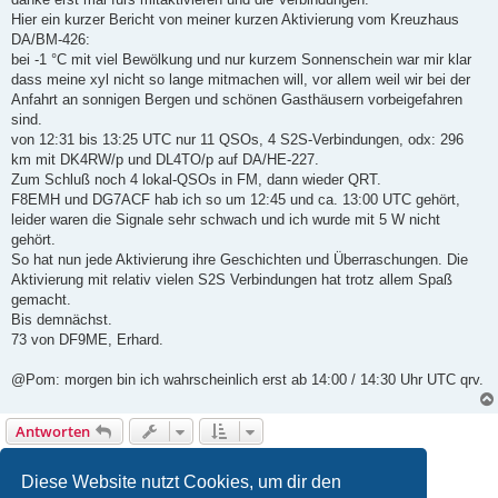
Hier ein kurzer Bericht von meiner kurzen Aktivierung vom Kreuzhaus
DA/BM-426:
bei -1 °C mit viel Bewölkung und nur kurzem Sonnenschein war mir klar
dass meine xyl nicht so lange mitmachen will, vor allem weil wir bei der
Anfahrt an sonnigen Bergen und schönen Gasthäusern vorbeigefahren
sind.
von 12:31 bis 13:25 UTC nur 11 QSOs, 4 S2S-Verbindungen, odx: 296
km mit DK4RW/p und DL4TO/p auf DA/HE-227.
Zum Schluß noch 4 lokal-QSOs in FM, dann wieder QRT.
F8EMH und DG7ACF hab ich so um 12:45 und ca. 13:00 UTC gehört,
leider waren die Signale sehr schwach und ich wurde mit 5 W nicht
gehört.
So hat nun jede Aktivierung ihre Geschichten und Überraschungen. Die
Aktivierung mit relativ vielen S2S Verbindungen hat trotz allem Spaß
gemacht.
Bis demnächst.
73 von DF9ME, Erhard.
@Pom: morgen bin ich wahrscheinlich erst ab 14:00 / 14:30 Uhr UTC qrv.
Antworten
1
2
3
4
5
Nächste
47 Beiträge
Diese Website nutzt Cookies, um dir den