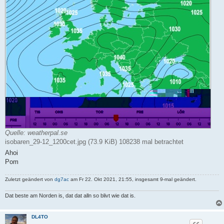
Quelle: weatherpal.se
isobaren_29-12_1200cet.jpg (73.9 KiB) 108238 mal betrachtet
Ahoi
Pom
Zuletzt geändert von
dg7ac
am Fr 22. Okt 2021, 21:55, insgesamt 9-mal geändert.
Dat beste am Norden is, dat dat alln so blivt wie dat is.
DL4TO