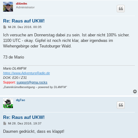
dl4mfm
Administrator
Re: Raus auf UKW!
B
Mi 28. Dez 2016, 00:35
e
i
Ich versuche am Donnerstag dabei zu sein. Ist aber nicht 100% sicher.
t
1100 UTC - okay. Gipfel ist noch nicht klar, aber irgendwas im
r
a
Wiehengebirge oder Teutoburger Wald.
g
73 de Mario
Mario DL4MFM
https://www.AdventureRadio.de
DOK: E20 / Z31
Support:
support@gma.rocks
„Datenkrümelbeseitigung – powered by DL4MFM“
dg7ac
Re: Raus auf UKW!
B
Mi 28. Dez 2016, 19:37
e
i
Daumen gedrückt, dass es klappt!
t
r