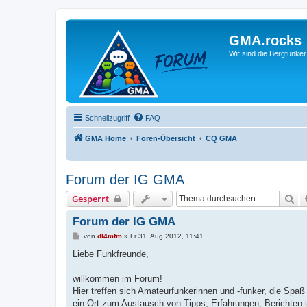
GMA.rocks
Wir sind die Bergfunker
Schnellzugriff
FAQ
GMA Home
Foren-Übersicht
CQ GMA
Forum der IG GMA
Su
Gesperrt
Forum der IG GMA
B
von
dl4mfm
»
Fr 31. Aug 2012, 11:41
e
i
Liebe Funkfreunde,
t
r
a
willkommen im Forum!
g
Hier treffen sich Amateurfunkerinnen und -funker, die Sp
ein Ort zum Austausch von Tipps, Erfahrungen, Berichten 