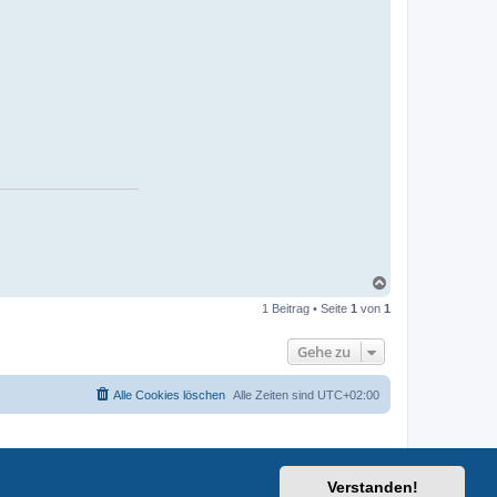
N
a
1 Beitrag • Seite
1
von
1
c
h
o
Gehe zu
b
e
n
Alle Cookies löschen
Alle Zeiten sind
UTC+02:00
Verstanden!