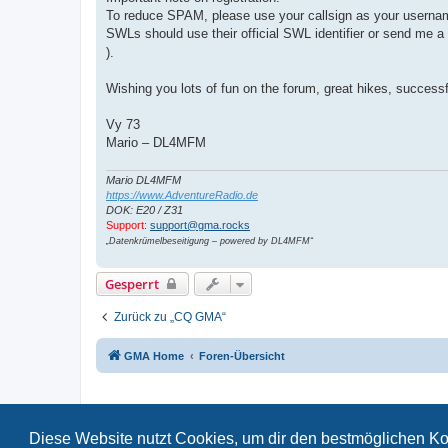
To reduce SPAM, please use your callsign as your userna
SWLs should use their official SWL identifier or send me 
).
Wishing you lots of fun on the forum, great hikes, successf
Vy 73
Mario – DL4MFM
Mario DL4MFM
https://www.AdventureRadio.de
DOK: E20 / Z31
Support:
support@gma.rocks
„Datenkrümelbeseitigung – powered by DL4MFM“
Gesperrt
Zurück zu „CQ GMA“
GMA Home
Foren-Übersicht
Diese Website nutzt Cookies, um dir den bestmöglichen Ko