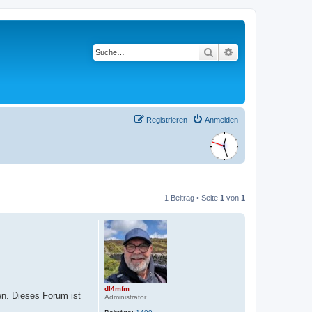
Suche
Erweiterte Suche
Registrieren
Anmelden
1 Beitrag • Seite
1
von
1
dl4mfm
en. Dieses Forum ist
Administrator