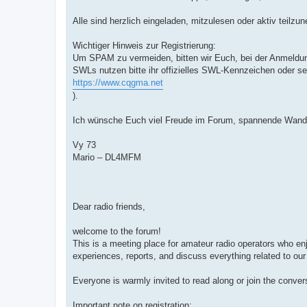
Alle sind herzlich eingeladen, mitzulesen oder aktiv teilzu
Wichtiger Hinweis zur Registrierung:
Um SPAM zu vermeiden, bitten wir Euch, bei der Anmeldu
SWLs nutzen bitte ihr offizielles SWL-Kennzeichen oder se
https://www.cqgma.net
).
Ich wünsche Euch viel Freude im Forum, spannende Wander
Vy 73
Mario – DL4MFM
Dear radio friends,
welcome to the forum!
This is a meeting place for amateur radio operators who enj
experiences, reports, and discuss everything related to our 
Everyone is warmly invited to read along or join the conver
Important note on registration: