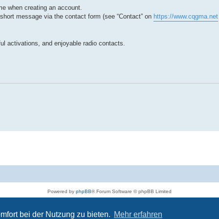
me when creating an account.
a short message via the contact form (see “Contact” on
https://www.cqgma.net
ul activations, and enjoyable radio contacts.
Powered by
phpBB
® Forum Software © phpBB Limited
Deutsche Übersetzung durch
phpBB.de
Datenschutz
|
Nutzungsbedingungen
mfort bei der Nutzung zu bieten.
Mehr erfahren