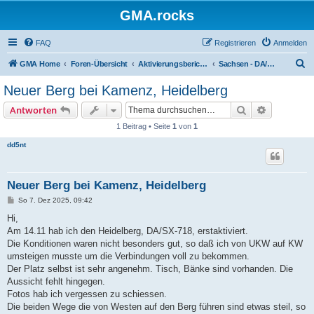
GMA.rocks
FAQ
Registrieren
Anmelden
S
GMA Home
Foren-Übersicht
Aktivierungsberichte / Activity Reports
Sachsen - DA/SX oder DM/SX
u
Neuer Berg bei Kamenz, Heidelberg
c
Suche
Erweiterte
Antworten
h
1 Beitrag • Seite
1
von
1
e
dd5nt
Neuer Berg bei Kamenz, Heidelberg
B
So 7. Dez 2025, 09:42
e
i
Hi,
t
Am 14.11 hab ich den Heidelberg, DA/SX-718, erstaktiviert.
r
a
Die Konditionen waren nicht besonders gut, so daß ich von UKW auf KW
g
umsteigen musste um die Verbindungen voll zu bekommen.
Der Platz selbst ist sehr angenehm. Tisch, Bänke sind vorhanden. Die
Aussicht fehlt hingegen.
Fotos hab ich vergessen zu schiessen.
Die beiden Wege die von Westen auf den Berg führen sind etwas steil, so