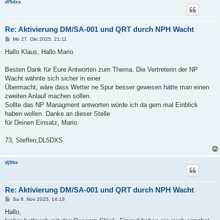
dl5dxs
Re: Aktivierung DM/SA-001 und QRT durch NPH Wacht
B
Mo 27. Okt 2025, 21:11
e
i
Hallo Klaus, Hallo Mario
t
r
a
Besten Dank für Eure Antworten zum Thema. Die Vertreterin der NP
g
Wacht wähnte sich sicher in einer
Übermacht, wäre dass Wetter ne Spur besser gewesen hätte man einen
zweiten Anlauf machen sollen.
Sollte das NP Managment antworten würde ich da gern mal Einblick
haben wollen. Danke an dieser Stelle
für Deinen Einsatz, Mario.
73, Steffen,DL5DXS
dj9bx
Re: Aktivierung DM/SA-001 und QRT durch NPH Wacht
B
Sa 8. Nov 2025, 14:18
e
i
Hallo,
t