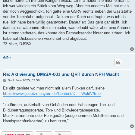
bisher hatte ich mit den Rangern Glück. Einmal haben sie mich ermahnt,
r
a
ich war wirklich ein Stück vom Weg weg. Aber ein anderes Mal hat mich
g
der Koch weggeschickt. Ich gatte eine G5RV rechts neben der Gaststätte
vor der Toreinfahrt aufgebaut. Da kam der Koch und fragte, was ich da
tue. Ich habe bereitwillig geantwortet. Darauf er: Das geht gar nicht. Ich
dachte, es wäre eine Steinschleuder, was erlaubt wäre, aber eine Antenne
ist streng verboten, das könnte den Fernsehsender hinter und stören. Ich
habe auf Diskussionen verzichtet und abgebaut.
73 Mike, DJ9BX
dd5nt
Re: Aktivierung DM/SA-001 und QRT durch NPH Wacht
B
So 9. Nov 2025, 07:50
e
i
Es gibt gebiete wo man nicht mit allem Funken darf, siehe
t
https://www.gesetze-bayern.de/Content/D ... WaldV/true
r
a
g
"zu lärmen, außerhalb von Gebäuden oder Fahrzeugen Ton- und
Bildübertragungsgeräte, Ton- und Bildwiedergabegeräte,
Musikinstrumente oder Funkgeräte (ausgenommen Mobiltelefone und
Handsprechfunkgeräte) zu benutzen,"
Antworten