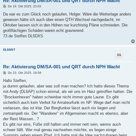
Re: Aktivierung DM/SA-001 und QRT durch NPH Wacht
B
Do 16. Okt 2025, 23:02
e
i
Da war es zum Glück noch gelaufen, Holger. Wäre die Wetterlage anders
t
gewesen hätte ich auch über einen QTH Wechsel nachgedacht, im
r
a
Oktober lassen sich in den Höhen nur kurzfristig Pläne schmieden. Die
g
großflächigen Schäden waren echt gravierend.
73 de Steffen DL5DXS
DL6MST
Re: Aktivierung DM/SA-001 und QRT durch NPH Wacht
B
Do 23. Okt 2025, 18:09
e
i
Hallo Steffen,
t
ja dumm gelaufen, aber was soll man machen? Ich hatte dieses Thema
r
a
mit Andy (DL6AP) schon einmal, als wir uns im Harz getroffen hatten. Die
g
"Brockenhexen" haben scheinbar nicht immer gute Laune. Es gibt
sicherlich auch kein Verbot für Amateurfunk im NP. Wege darf man nicht
verlassen, das ist klar. Der Bergfunker lässt auch nix liegen und
zertrampelt nix. Der "Wanderer" im Allgemeinen macht es ebenso, aber
der Rest Massen...?
Es gibt nur eins, Füße still halten und immer nett sein, wenns auch
schwer fällt. Wer mal genau nachsehen möchte, es liegen einige
Summits neben einem Pfad. Ich hatte mal die Idee nachzufragen beim