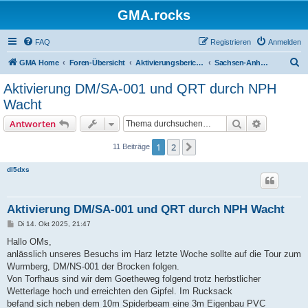
GMA.rocks
FAQ
Registrieren
Anmelden
S
GMA Home
Foren-Übersicht
Aktivierungsberichte / Activity Reports
Sachsen-Anhalt - DA/SA oder DM/SA
u
Aktivierung DM/SA-001 und QRT durch NPH
c
Wacht
h
Suche
Erweiterte
Antworten
e
1
2
Nächste
11 Beiträge
dl5dxs
Aktivierung DM/SA-001 und QRT durch NPH Wacht
B
Di 14. Okt 2025, 21:47
e
i
Hallo OMs,
t
anlässlich unseres Besuchs im Harz letzte Woche sollte auf die Tour zum
r
a
Wurmberg, DM/NS-001 der Brocken folgen.
g
Von Torfhaus sind wir dem Goetheweg folgend trotz herbstlicher
Wetterlage hoch und erreichten den Gipfel. Im Rucksack
befand sich neben dem 10m Spiderbeam eine 3m Eigenbau PVC