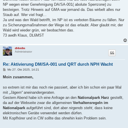
NP wegen einer Genehmigung DA/SA-001( abolute Sperrzone) zu
besteigen. Trotz Hinweis auf GMA war jemand da. Das wirbelt alles nur
Staub auf. Wer viel fragt...
Ja und was den Wald betrifft, im NP ist es verboten Bäume zu fällen. Nur
zu Sicherungsmaßnahmen der Wege ist das erlaubt. Aber glaubt mir, der
Wald wird wieder grün, wir beobachten das.
73 awdh Klaus, DL6MST
dl4mfm
Administrator
Re: Aktivierung DM/SA-001 und QRT durch NPH Wacht
B
Mo 27. Okt 2025, 14:21
e
i
Moin zusammen,
t
r
a
so extrem ist mir das noch nie passiert, aber ich bin schon ein paar Mal
g
mit
„Jägern“
aneinandergeraten.
Gestern Abend habe ich eine Anfrage an den
Nationalpark Harz
gestellt,
da auf der Webseite zwar die allgemeinen
Verhaltensregeln im
Nationalpark
aufgeführt sind, dort aber
nirgends steht
, dass keine
elektronischen Geräte verwendet werden dürfen.
Mit Kopfhörer und in CW sollte das ohnehin kein Problem sein.