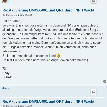
Re: Aktivierung DM/SA-001 und QRT durch NPH Wacht
B
Mi 15. Okt 2025, 09:03
e
i
Hallo Steffen,
t
so etwas ähnliches passierte mir im Jasmund NP vor einigen Jahren,
r
a
allerdings hatte ich die Wege verlassen, um auf den (Erdbeer-) Berg zu
g
gelangen: Ein Parkranger kam mit 2 Azubis und klärte mich auf, dass ich
den Weg verlassen hätte und funken im NP verboten sei. Ich habe nicht
rum diskutiert, er hat meine Daten aufgenommen und ich musste sogar
ein Bußgeld bezahlen. Wobei: Wenn funken verboten ist, dann auch
telefonieren?
So ist das manchmal in unserem Land
Da bist Du noch mit einem "blauen Auge" davon gekommen:-)
73!
Andy
DL6AP
dl5dxs
Re: Aktivierung DM/SA-001 und QRT durch NPH Wacht
B
Mi 15. Okt 2025, 16:39