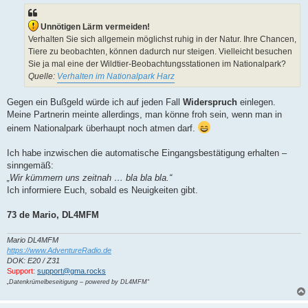
Unnötigen Lärm vermeiden!
Verhalten Sie sich allgemein möglichst ruhig in der Natur. Ihre Chancen,
Tiere zu beobachten, können dadurch nur steigen. Vielleicht besuchen
Sie ja mal eine der Wildtier-Beobachtungsstationen im Nationalpark?
Quelle:
Verhalten im Nationalpark Harz
Gegen ein Bußgeld würde ich auf jeden Fall
Widerspruch
einlegen.
Meine Partnerin meinte allerdings, man könne froh sein, wenn man in
einem Nationalpark überhaupt noch atmen darf.
Ich habe inzwischen die automatische Eingangsbestätigung erhalten –
sinngemäß:
„Wir kümmern uns zeitnah … bla bla bla.“
Ich informiere Euch, sobald es Neuigkeiten gibt.
73 de Mario, DL4MFM
Mario DL4MFM
https://www.AdventureRadio.de
DOK: E20 / Z31
Support:
support@gma.rocks
„Datenkrümelbeseitigung – powered by DL4MFM“