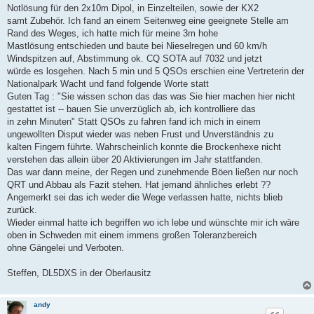
Notlösung für den 2x10m Dipol, in Einzelteilen, sowie der KX2
samt Zubehör. Ich fand an einem Seitenweg eine geeignete Stelle am
Rand des Weges, ich hatte mich für meine 3m hohe
Mastlösung entschieden und baute bei Nieselregen und 60 km/h
Windspitzen auf, Abstimmung ok. CQ SOTA auf 7032 und jetzt
würde es losgehen. Nach 5 min und 5 QSOs erschien eine Vertreterin der
Nationalpark Wacht und fand folgende Worte statt
Guten Tag : "Sie wissen schon das das was Sie hier machen hier nicht
gestattet ist -- bauen Sie unverzüglich ab, ich kontrolliere das
in zehn Minuten" Statt QSOs zu fahren fand ich mich in einem
ungewollten Disput wieder was neben Frust und Unverständnis zu
kalten Fingern führte. Wahrscheinlich konnte die Brockenhexe nicht
verstehen das allein über 20 Aktivierungen im Jahr stattfanden.
Das war dann meine, der Regen und zunehmende Böen ließen nur noch
QRT und Abbau als Fazit stehen. Hat jemand ähnliches erlebt ??
Angemerkt sei das ich weder die Wege verlassen hatte, nichts blieb
zurück.
Wieder einmal hatte ich begriffen wo ich lebe und wünschte mir ich wäre
oben in Schweden mit einem immens großen Toleranzbereich
ohne Gängelei und Verboten.
Steffen, DL5DXS in der Oberlausitz
andy