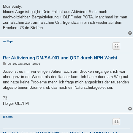
e
i
Moin Andy,
t
blaues Auge ist gut,hi. Dein Fall ist aus Aktivierer Sicht auch
r
a
nachvollziehbar, Bergaktivierung + DLFF oder POTA. Manchmal ist man
g
zur falschen Zeit am falschen Ort. Irgendwann bin ich wieder auf dem
Brocken. 73 de Steffen
oe7hpi
Re: Aktivierung DM/SA-001 und QRT durch NPH Wacht
B
Do 16. Okt 2025, 16:06
e
i
Ja,so ist es mir vor einigen Jahren auch am Brocken ergangen, ich war
t
aber ganz in der Wiese, als der Ranger kam. Ich baute dann am Weg auf
r
a
und hatte keine Probleme mehr. Ich frage mich angesichts der tausenden
g
abgestorbenen Bäumen, ob das noch ein Naturschutzgebiet sei.
73
Holger OE7HPI
dl5dxs