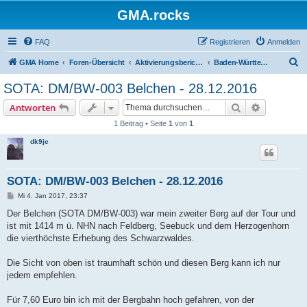
GMA.rocks
FAQ
Registrieren
Anmelden
S
GMA Home
Foren-Übersicht
Aktivierungsberichte / Activity Reports
Baden-Württemberg - DA/BW oder DM/BW
u
SOTA: DM/BW-003 Belchen - 28.12.2016
c
Suche
Erweiterte
Antworten
h
1 Beitrag • Seite
1
von
1
e
dk9jc
SOTA: DM/BW-003 Belchen - 28.12.2016
B
Mi 4. Jan 2017, 23:37
e
i
Der Belchen (SOTA DM/BW-003) war mein zweiter Berg auf der Tour und
t
ist mit 1414 m ü. NHN nach Feldberg, Seebuck und dem Herzogenhorn
r
a
die vierthöchste Erhebung des Schwarzwaldes.
g
Die Sicht von oben ist traumhaft schön und diesen Berg kann ich nur
jedem empfehlen.
Für 7,60 Euro bin ich mit der Bergbahn hoch gefahren, von der