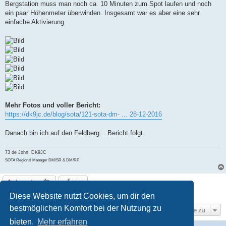
Bergstation muss man noch ca. 10 Minuten zum Spot laufen und noch
ein paar Höhenmeter überwinden. Insgesamt war es aber eine sehr
einfache Aktivierung.
Mehr Fotos und voller Bericht:
https://dk9jc.de/blog/sota/121-sota-dm- ... 28-12-2016
Danach bin ich auf den Feldberg... Bericht folgt.
73 de John, DK9JC
SOTA Regional Manager DM/SR & DM/RP
Antworten
1 Beitrag • Seite
1
von
1
Diese Website nutzt Cookies, um dir den
bestmöglichen Komfort bei der Nutzung zu
Gehe zu
bieten.
Mehr erfahren