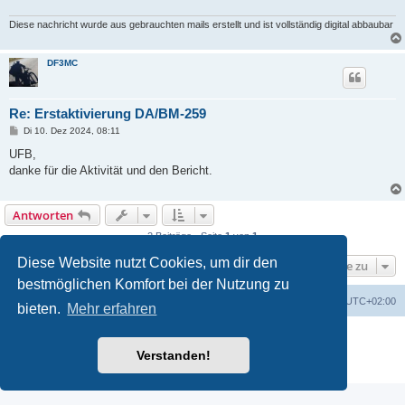
Diese nachricht wurde aus gebrauchten mails erstellt und ist vollständig digital abbaubar
DF3MC
Re: Erstaktivierung DA/BM-259
B
Di 10. Dez 2024, 08:11
e
i
UFB,
t
danke für die Aktivität und den Bericht.
r
a
g
Antworten
2 Beiträge • Seite
1
von
1
Diese Website nutzt Cookies, um dir den
Gehe zu
bestmöglichen Komfort bei der Nutzung zu
GMA Home
Foren-Übersicht
Alle Zeiten sind
UTC+02:00
bieten.
Mehr erfahren
Powered by
phpBB
® Forum Software © phpBB Limited
Deutsche Übersetzung durch
phpBB.de
Verstanden!
Datenschutz
|
Nutzungsbedingungen