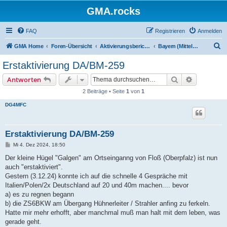
GMA.rocks
FAQ
Registrieren
Anmelden
S
GMA Home
Foren-Übersicht
Aktivierungsberichte / Activity Reports
Bayern (Mittelgebirge) - DA/BM oder DM/BM
u
Erstaktivierung DA/BM-259
c
Suche
Erweiterte
Antworten
h
2 Beiträge • Seite
1
von
1
e
DG4MFC
Erstaktivierung DA/BM-259
B
Mi 4. Dez 2024, 18:50
e
i
Der kleine Hügel "Galgen" am Ortseinganng von Floß (Oberpfalz) ist nun
t
auch "erstaktiviert".
r
a
Gestern (3.12.24) konnte ich auf die schnelle 4 Gespräche mit
g
Italien/Polen/2x Deutschland auf 20 und 40m machen.... bevor
a) es zu regnen begann
b) die ZS6BKW am Übergang Hühnerleiter / Strahler anfing zu ferkeln.
Hatte mir mehr erhofft, aber manchmal muß man halt mit dem leben, was
gerade geht.