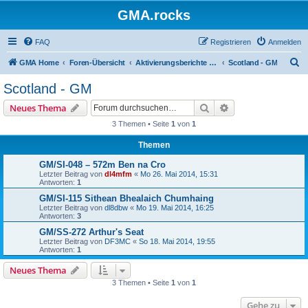
GMA.rocks
FAQ
Registrieren
Anmelden
S
GMA Home
Foren-Übersicht
Aktivierungsberichte / Activity Reports
Scotland - GM
u
Scotland - GM
c
Suche
Erweiterte Suche
Neues Thema
h
3 Themen • Seite
1
von
1
e
Themen
GM/SI-048 – 572m Ben na Cro
Letzter Beitrag von
dl4mfm
«
Mo 26. Mai 2014, 15:31
Antworten:
1
GM/SI-115 Sithean Bhealaich Chumhaing
Letzter Beitrag von
dl8dbw
«
Mo 19. Mai 2014, 16:25
Antworten:
3
GM/SS-272 Arthur's Seat
Letzter Beitrag von
DF3MC
«
So 18. Mai 2014, 19:55
Antworten:
1
Neues Thema
3 Themen • Seite
1
von
1
Gehe zu