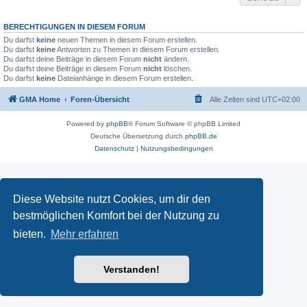
BERECHTIGUNGEN IN DIESEM FORUM
Du darfst
keine
neuen Themen in diesem Forum erstellen.
Du darfst
keine
Antworten zu Themen in diesem Forum erstellen.
Du darfst deine Beiträge in diesem Forum
nicht
ändern.
Du darfst deine Beiträge in diesem Forum
nicht
löschen.
Du darfst
keine
Dateianhänge in diesem Forum erstellen.
GMA Home
Foren-Übersicht
Alle Zeiten sind
UTC+02:00
Powered by
phpBB
® Forum Software © phpBB Limited
Deutsche Übersetzung durch
phpBB.de
Datenschutz
|
Nutzungsbedingungen
Diese Website nutzt Cookies, um dir den
bestmöglichen Komfort bei der Nutzung zu
bieten.
Mehr erfahren
Verstanden!