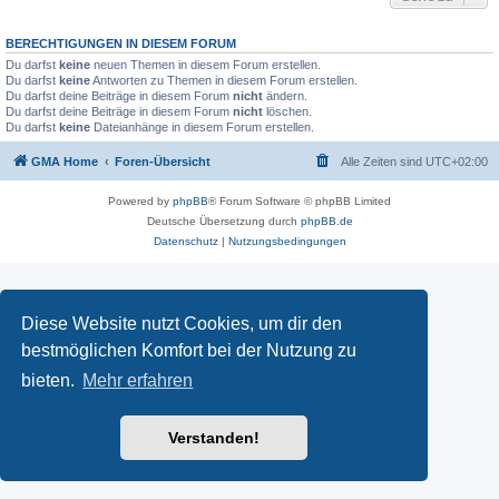
BERECHTIGUNGEN IN DIESEM FORUM
Du darfst
keine
neuen Themen in diesem Forum erstellen.
Du darfst
keine
Antworten zu Themen in diesem Forum erstellen.
Du darfst deine Beiträge in diesem Forum
nicht
ändern.
Du darfst deine Beiträge in diesem Forum
nicht
löschen.
Du darfst
keine
Dateianhänge in diesem Forum erstellen.
GMA Home
Foren-Übersicht
Alle Zeiten sind
UTC+02:00
Powered by
phpBB
® Forum Software © phpBB Limited
Deutsche Übersetzung durch
phpBB.de
Datenschutz
|
Nutzungsbedingungen
Diese Website nutzt Cookies, um dir den
bestmöglichen Komfort bei der Nutzung zu
bieten.
Mehr erfahren
Verstanden!