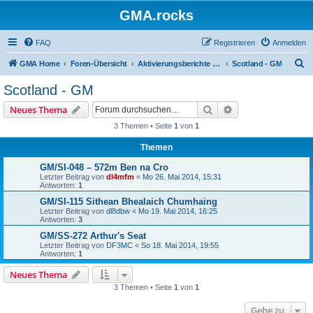
GMA.rocks
FAQ
Registrieren
Anmelden
S
GMA Home
Foren-Übersicht
Aktivierungsberichte / Activity Reports
Scotland - GM
u
Scotland - GM
c
Suche
Erweiterte Suche
Neues Thema
h
3 Themen • Seite
1
von
1
e
Themen
GM/SI-048 – 572m Ben na Cro
Letzter Beitrag von
dl4mfm
«
Mo 26. Mai 2014, 15:31
Antworten:
1
GM/SI-115 Sithean Bhealaich Chumhaing
Letzter Beitrag von
dl8dbw
«
Mo 19. Mai 2014, 16:25
Antworten:
3
GM/SS-272 Arthur's Seat
Letzter Beitrag von
DF3MC
«
So 18. Mai 2014, 19:55
Antworten:
1
Neues Thema
3 Themen • Seite
1
von
1
Gehe zu