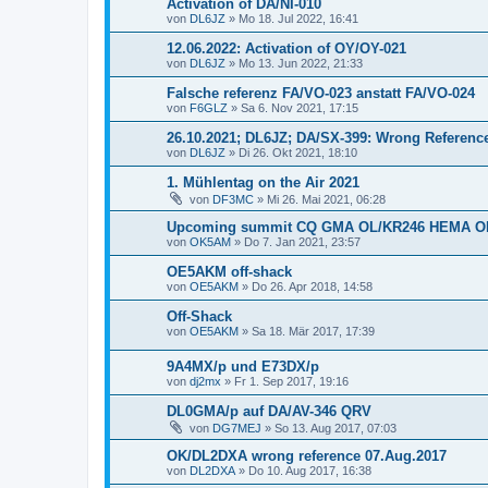
Activation of DA/NI-010
von
DL6JZ
»
Mo 18. Jul 2022, 16:41
12.06.2022: Activation of OY/OY-021
von
DL6JZ
»
Mo 13. Jun 2022, 21:33
Falsche referenz FA/VO-023 anstatt FA/VO-024
von
F6GLZ
»
Sa 6. Nov 2021, 17:15
26.10.2021; DL6JZ; DA/SX-399: Wrong Referenc
von
DL6JZ
»
Di 26. Okt 2021, 18:10
1. Mühlentag on the Air 2021
von
DF3MC
»
Mi 26. Mai 2021, 06:28
Upcoming summit CQ GMA OL/KR246 HEMA O
von
OK5AM
»
Do 7. Jan 2021, 23:57
OE5AKM off-shack
von
OE5AKM
»
Do 26. Apr 2018, 14:58
Off-Shack
von
OE5AKM
»
Sa 18. Mär 2017, 17:39
9A4MX/p und E73DX/p
von
dj2mx
»
Fr 1. Sep 2017, 19:16
DL0GMA/p auf DA/AV-346 QRV
von
DG7MEJ
»
So 13. Aug 2017, 07:03
OK/DL2DXA wrong reference 07.Aug.2017
von
DL2DXA
»
Do 10. Aug 2017, 16:38