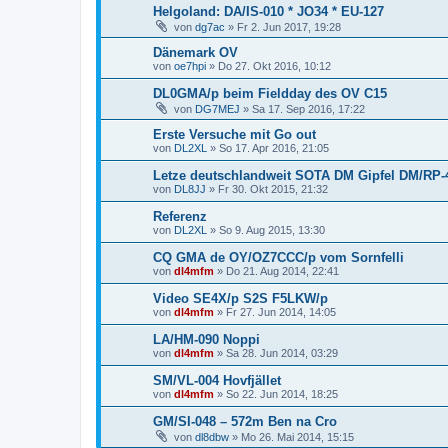
Helgoland: DA/IS-010 * JO34 * EU-127
von
dg7ac
»
Fr 2. Jun 2017, 19:28
Dänemark OV
von
oe7hpi
»
Do 27. Okt 2016, 10:12
DL0GMA/p beim Fieldday des OV C15
von
DG7MEJ
»
Sa 17. Sep 2016, 17:22
Erste Versuche mit Go out
von
DL2XL
»
So 17. Apr 2016, 21:05
Letze deutschlandweit SOTA DM Gipfel DM/RP-45
von
DL8JJ
»
Fr 30. Okt 2015, 21:32
Referenz
von
DL2XL
»
So 9. Aug 2015, 13:30
CQ GMA de OY/OZ7CCC/p vom Sornfelli
von
dl4mfm
»
Do 21. Aug 2014, 22:41
Video SE4X/p S2S F5LKW/p
von
dl4mfm
»
Fr 27. Jun 2014, 14:05
LA/HM-090 Noppi
von
dl4mfm
»
Sa 28. Jun 2014, 03:29
SM/VL-004 Hovfjället
von
dl4mfm
»
So 22. Jun 2014, 18:25
GM/SI-048 – 572m Ben na Cro
von
dl8dbw
»
Mo 26. Mai 2014, 15:15