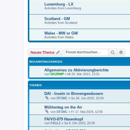
Luxemburg - LX
Activities from Luxemburg
Scotland - GM
Activities from Scotland
Wales - MW or GW
Activities from Wales
Suche
Erw
Neues Thema
BEKANNTMACHUNGEN
Allgemeines zu Aktivierungberichte
von
DK2RMP
»
Mi 20. Mär 2013, 13:01
THEMEN
DAI - Inseln in Binnengewässern
von
DF3MC
»
So 28. Jun 2015, 10:34
Mühlentag on the Air
von
DF3MC
»
Fr 17. Mai 2024, 12:56
FA/VO-079 Hasenkopf
von
F6GLZ
»
Sa 8. Okt 2022, 20:36