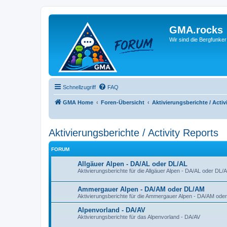
GMA.rocks
Wir sind die Bergfunker
Schnellzugriff
FAQ
GMA Home
Foren-Übersicht
Aktivierungsberichte / Activ
Aktivierungsberichte / Activity Reports
FORUM
Allgäuer Alpen - DA/AL oder DL/AL
Aktivierungsberichte für die Allgäuer Alpen - DA/AL oder DL/
Ammergauer Alpen - DA/AM oder DL/AM
Aktivierungsberichte für die Ammergauer Alpen - DA/AM ode
Alpenvorland - DA/AV
Aktivierungsberichte für das Alpenvorland - DA/AV