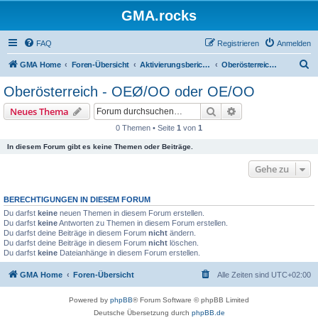
GMA.rocks
FAQ
Registrieren
Anmelden
S
GMA Home
Foren-Übersicht
Aktivierungsberichte / Activity Reports
Oberösterreich - OEØ/OO oder OE/OO
u
Oberösterreich - OEØ/OO oder OE/OO
c
Suche
Erweiterte Suche
Neues Thema
h
0 Themen • Seite
1
von
1
e
In diesem Forum gibt es keine Themen oder Beiträge.
Gehe zu
BERECHTIGUNGEN IN DIESEM FORUM
Du darfst
keine
neuen Themen in diesem Forum erstellen.
Du darfst
keine
Antworten zu Themen in diesem Forum erstellen.
Du darfst deine Beiträge in diesem Forum
nicht
ändern.
Du darfst deine Beiträge in diesem Forum
nicht
löschen.
Du darfst
keine
Dateianhänge in diesem Forum erstellen.
GMA Home
Foren-Übersicht
Alle Zeiten sind
UTC+02:00
Powered by
phpBB
® Forum Software © phpBB Limited
Deutsche Übersetzung durch
phpBB.de