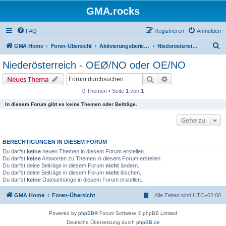
GMA.rocks
FAQ
Registrieren
Anmelden
S
GMA Home
Foren-Übersicht
Aktivierungsberichte / Activity Reports
Niederösterreich - OEØ/NO oder OE/NO
u
Niederösterreich - OEØ/NO oder OE/NO
c
Suche
Erweiterte Suche
Neues Thema
h
0 Themen • Seite
1
von
1
e
In diesem Forum gibt es keine Themen oder Beiträge.
Gehe zu
BERECHTIGUNGEN IN DIESEM FORUM
Du darfst
keine
neuen Themen in diesem Forum erstellen.
Du darfst
keine
Antworten zu Themen in diesem Forum erstellen.
Du darfst deine Beiträge in diesem Forum
nicht
ändern.
Du darfst deine Beiträge in diesem Forum
nicht
löschen.
Du darfst
keine
Dateianhänge in diesem Forum erstellen.
GMA Home
Foren-Übersicht
Alle Zeiten sind
UTC+02:00
Powered by
phpBB
® Forum Software © phpBB Limited
Deutsche Übersetzung durch
phpBB.de