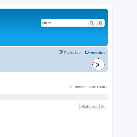
Suche
Erweiterte Suche
Registrieren
Anmelden
0 Themen • Seite
1
von
1
Gehe zu