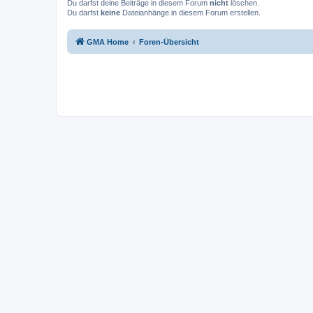
Du darfst deine Beiträge in diesem Forum
nicht
löschen.
Du darfst
keine
Dateianhänge in diesem Forum erstellen.
GMA Home
Foren-Übersicht