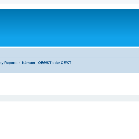
ity Reports
Kärnten - OEØ/KT oder OE/KT
eiterte Suche