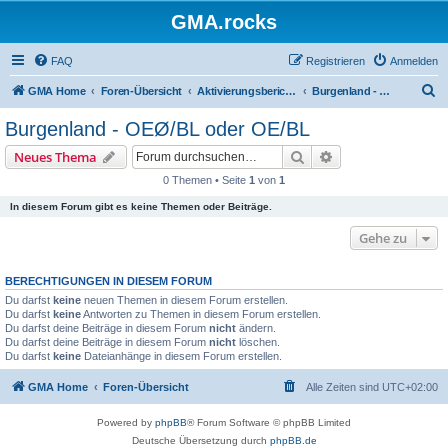
GMA.rocks
FAQ
Registrieren
Anmelden
S
GMA Home
Foren-Übersicht
Aktivierungsberichte / Activity Reports
Burgenland - OEØ/BL oder OE/BL
u
Burgenland - OEØ/BL oder OE/BL
c
Suche
Erweiterte Suche
Neues Thema
h
0 Themen • Seite
1
von
1
e
In diesem Forum gibt es keine Themen oder Beiträge.
Gehe zu
BERECHTIGUNGEN IN DIESEM FORUM
Du darfst
keine
neuen Themen in diesem Forum erstellen.
Du darfst
keine
Antworten zu Themen in diesem Forum erstellen.
Du darfst deine Beiträge in diesem Forum
nicht
ändern.
Du darfst deine Beiträge in diesem Forum
nicht
löschen.
Du darfst
keine
Dateianhänge in diesem Forum erstellen.
GMA Home
Foren-Übersicht
Alle Zeiten sind
UTC+02:00
Powered by
phpBB
® Forum Software © phpBB Limited
Deutsche Übersetzung durch
phpBB.de