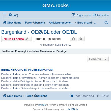
GMA.rocks
FAQ
Registrieren
Anmelden
S
GMA Home
Foren-Übersicht
Aktivierungsberichte / Activity Reports
Burgenland - OEØ/BL oder OE/BL
u
Burgenland - OEØ/BL oder OE/BL
c
Suche
Erweiterte Suche
Neues Thema
h
0 Themen • Seite
1
von
1
e
In diesem Forum gibt es keine Themen oder Beiträge.
Gehe zu
BERECHTIGUNGEN IN DIESEM FORUM
Du darfst
keine
neuen Themen in diesem Forum erstellen.
Du darfst
keine
Antworten zu Themen in diesem Forum erstellen.
Du darfst deine Beiträge in diesem Forum
nicht
ändern.
Du darfst deine Beiträge in diesem Forum
nicht
löschen.
Du darfst
keine
Dateianhänge in diesem Forum erstellen.
GMA Home
Foren-Übersicht
Alle Zeiten sind
UTC+02:00
Powered by
phpBB
® Forum Software © phpBB Limited
Deutsche Übersetzung durch
phpBB.de