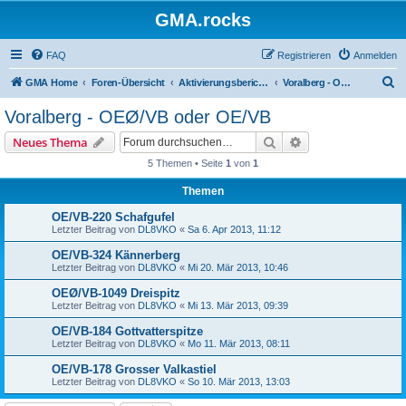
GMA.rocks
FAQ
Registrieren
Anmelden
S
GMA Home
Foren-Übersicht
Aktivierungsberichte / Activity Reports
Voralberg - OEØ/VB oder OE/VB
u
Voralberg - OEØ/VB oder OE/VB
c
Suche
Erweiterte Suche
Neues Thema
h
5 Themen • Seite
1
von
1
e
Themen
OE/VB-220 Schafgufel
Letzter Beitrag von
DL8VKO
«
Sa 6. Apr 2013, 11:12
OE/VB-324 Kännerberg
Letzter Beitrag von
DL8VKO
«
Mi 20. Mär 2013, 10:46
OEØ/VB-1049 Dreispitz
Letzter Beitrag von
DL8VKO
«
Mi 13. Mär 2013, 09:39
OE/VB-184 Gottvatterspitze
Letzter Beitrag von
DL8VKO
«
Mo 11. Mär 2013, 08:11
OE/VB-178 Grosser Valkastiel
Letzter Beitrag von
DL8VKO
«
So 10. Mär 2013, 13:03