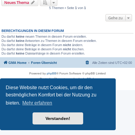
Neues Thema
5 Themen • Seite
1
von
1
Gehe zu
BERECHTIGUNGEN IN DIESEM FORUM
Du darfst
keine
neuen Themen in diesem Forum erstellen.
Du darfst
keine
Antworten zu Themen in diesem Forum erstellen.
Du darfst deine Beiträge in diesem Forum
nicht
ändern.
Du darfst deine Beiträge in diesem Forum
nicht
löschen.
Du darfst
keine
Dateianhänge in diesem Forum erstellen.
GMA Home
Foren-Übersicht
Alle Zeiten sind
UTC+02:00
Powered by
phpBB
® Forum Software © phpBB Limited
Deutsche Übersetzung durch
phpBB.de
Datenschutz
|
Nutzungsbedingungen
Diese Website nutzt Cookies, um dir den
bestmöglichen Komfort bei der Nutzung zu
bieten.
Mehr erfahren
Verstanden!