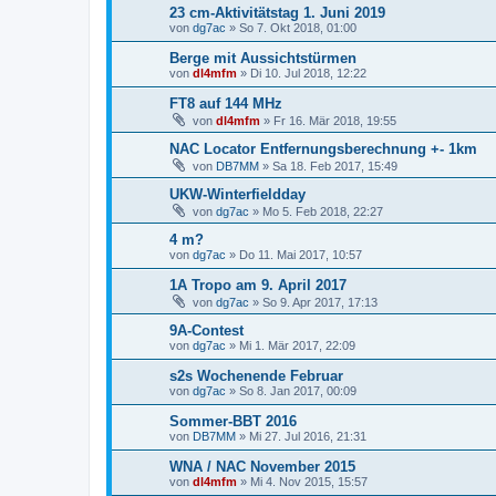
23 cm-Aktivitätstag 1. Juni 2019
von
dg7ac
»
So 7. Okt 2018, 01:00
Berge mit Aussichtstürmen
von
dl4mfm
»
Di 10. Jul 2018, 12:22
FT8 auf 144 MHz
von
dl4mfm
»
Fr 16. Mär 2018, 19:55
NAC Locator Entfernungsberechnung +- 1km
von
DB7MM
»
Sa 18. Feb 2017, 15:49
UKW-Winterfieldday
von
dg7ac
»
Mo 5. Feb 2018, 22:27
4 m?
von
dg7ac
»
Do 11. Mai 2017, 10:57
1A Tropo am 9. April 2017
von
dg7ac
»
So 9. Apr 2017, 17:13
9A-Contest
von
dg7ac
»
Mi 1. Mär 2017, 22:09
s2s Wochenende Februar
von
dg7ac
»
So 8. Jan 2017, 00:09
Sommer-BBT 2016
von
DB7MM
»
Mi 27. Jul 2016, 21:31
WNA / NAC November 2015
von
dl4mfm
»
Mi 4. Nov 2015, 15:57