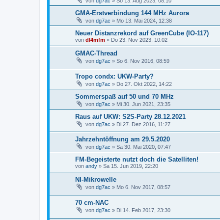
von
dg7ac
»
So 13. Aug 2023, 08:10
GMA-Erstverbindung 144 MHz Aurora
von
dg7ac
»
Mo 13. Mai 2024, 12:38
Neuer Distanzrekord auf GreenCube (IO-117)
von
dl4mfm
»
Do 23. Nov 2023, 10:02
GMAC-Thread
von
dg7ac
»
So 6. Nov 2016, 08:59
Tropo condx: UKW-Party?
von
dg7ac
»
Do 27. Okt 2022, 14:22
Sommerspaß auf 50 und 70 MHz
von
dg7ac
»
Mi 30. Jun 2021, 23:35
Raus auf UKW: S2S-Party 28.12.2021
von
dg7ac
»
Di 27. Dez 2016, 11:27
Jahrzehntöffnung am 29.5.2020
von
dg7ac
»
Sa 30. Mai 2020, 07:47
FM-Begeisterte nutzt doch die Satelliten!
von
andy
»
Sa 15. Jun 2019, 22:20
NI-Mikrowelle
von
dg7ac
»
Mo 6. Nov 2017, 08:57
70 cm-NAC
von
dg7ac
»
Di 14. Feb 2017, 23:30