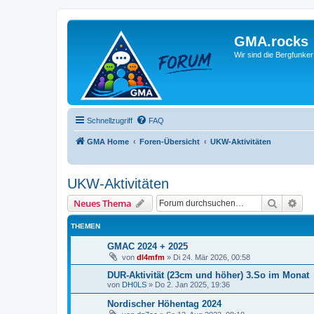
GMA.rocks
Wir sind die Bergfunker
Schnellzugriff
FAQ
GMA Home
Foren-Übersicht
UKW-Aktivitäten
UKW-Aktivitäten
Suche
Erw
Neues Thema
THEMEN
GMAC 2024 + 2025
von
dl4mfm
»
Di 24. Mär 2026, 00:58
DUR-Aktivität (23cm und höher) 3.So im Monat
von
DH0LS
»
Do 2. Jan 2025, 19:36
Nordischer Höhentag 2024