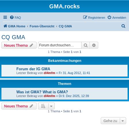
GMA.rocks
FAQ
Registrieren
Anmelden
S
GMA Home
Foren-Übersicht
CQ GMA
u
CQ GMA
c
Suche
Erweiterte Suche
Neues Thema
h
1 Thema • Seite
1
von
1
e
Bekanntmachungen
Forum der IG GMA
Letzter Beitrag von
dl4mfm
«
Fr 31. Aug 2012, 11:41
Themen
Was ist GMA? What is GMA?
Letzter Beitrag von
dl4mfm
«
Di 9. Dez 2025, 12:39
Neues Thema
1 Thema • Seite
1
von
1
Gehe zu