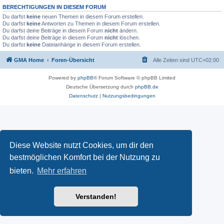
BERECHTIGUNGEN IN DIESEM FORUM
Du darfst
keine
neuen Themen in diesem Forum erstellen.
Du darfst
keine
Antworten zu Themen in diesem Forum erstellen.
Du darfst deine Beiträge in diesem Forum
nicht
ändern.
Du darfst deine Beiträge in diesem Forum
nicht
löschen.
Du darfst
keine
Dateianhänge in diesem Forum erstellen.
GMA Home
Foren-Übersicht
Alle Zeiten sind
UTC+02:00
Powered by
phpBB
® Forum Software © phpBB Limited
Deutsche Übersetzung durch
phpBB.de
Datenschutz
|
Nutzungsbedingungen
Diese Website nutzt Cookies, um dir den
bestmöglichen Komfort bei der Nutzung zu
bieten.
Mehr erfahren
Verstanden!