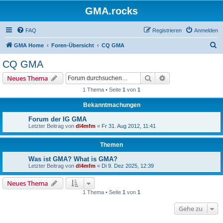
GMA.rocks
FAQ
Registrieren
Anmelden
S
GMA Home
Foren-Übersicht
CQ GMA
u
CQ GMA
c
Suche
Erweiterte Suche
Neues Thema
h
1 Thema • Seite
1
von
1
e
Bekanntmachungen
Forum der IG GMA
Letzter Beitrag von
dl4mfm
«
Fr 31. Aug 2012, 11:41
Themen
Was ist GMA? What is GMA?
Letzter Beitrag von
dl4mfm
«
Di 9. Dez 2025, 12:39
Neues Thema
1 Thema • Seite
1
von
1
Gehe zu