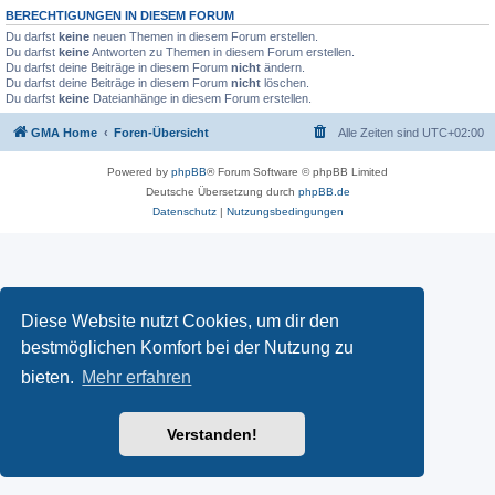
BERECHTIGUNGEN IN DIESEM FORUM
Du darfst
keine
neuen Themen in diesem Forum erstellen.
Du darfst
keine
Antworten zu Themen in diesem Forum erstellen.
Du darfst deine Beiträge in diesem Forum
nicht
ändern.
Du darfst deine Beiträge in diesem Forum
nicht
löschen.
Du darfst
keine
Dateianhänge in diesem Forum erstellen.
GMA Home
Foren-Übersicht
Alle Zeiten sind
UTC+02:00
Powered by
phpBB
® Forum Software © phpBB Limited
Deutsche Übersetzung durch
phpBB.de
Datenschutz
|
Nutzungsbedingungen
Diese Website nutzt Cookies, um dir den
bestmöglichen Komfort bei der Nutzung zu
bieten.
Mehr erfahren
Verstanden!