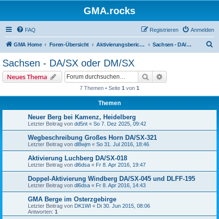
GMA.rocks
FAQ
Registrieren
Anmelden
S
GMA Home
Foren-Übersicht
Aktivierungsberichte / Activity Reports
Sachsen - DA/SX oder DM/SX
u
Sachsen - DA/SX oder DM/SX
c
Suche
Erweiterte Suche
Neues Thema
h
7 Themen • Seite
1
von
1
e
Themen
Neuer Berg bei Kamenz, Heidelberg
Letzter Beitrag von
dd5nt
«
So 7. Dez 2025, 09:42
Wegbeschreibung Großes Horn DA/SX-321
Letzter Beitrag von
dl8wjm
«
So 31. Jul 2016, 18:46
Aktivierung Luchberg DA/SX-018
Letzter Beitrag von
dl6dsa
«
Fr 8. Apr 2016, 19:47
Doppel-Aktivierung Windberg DA/SX-045 und DLFF-195
Letzter Beitrag von
dl6dsa
«
Fr 8. Apr 2016, 14:43
GMA Berge im Osterzgebirge
Letzter Beitrag von
DK1WI
«
Di 30. Jun 2015, 08:06
Antworten:
1