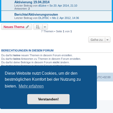
Aktivierung 19.04.2014
Letzter Beitrag von
dl1dve
«
So 20. Apr 2014, 21:10
Antworten:
2
Berichte/Aktivierungsrouten
Letzter Beitrag von
DL2HSC
«
Mo 2. Apr 2012, 14:36
Neues Thema
7 Themen • Seite
1
von
1
Gehe zu
BERECHTIGUNGEN IN DIESEM FORUM
Du darfst
keine
neuen Themen in diesem Forum erstellen.
Du darfst
keine
Antworten zu Themen in diesem Forum erstellen.
Du darfst deine Beiträge in diesem Forum
nicht
ändern.
Du darfst deine Beiträge in diesem Forum
nicht
löschen.
Du darfst
keine
Dateianhänge in diesem Forum erstellen.
Diese Website nutzt Cookies, um dir den
GMA Home
Foren-Übersicht
Alle Zeiten sind
UTC+02:00
bestmöglichen Komfort bei der Nutzung zu
bieten.
Mehr erfahren
Powered by
phpBB
® Forum Software © phpBB Limited
Deutsche Übersetzung durch
phpBB.de
Datenschutz
|
Nutzungsbedingungen
Verstanden!