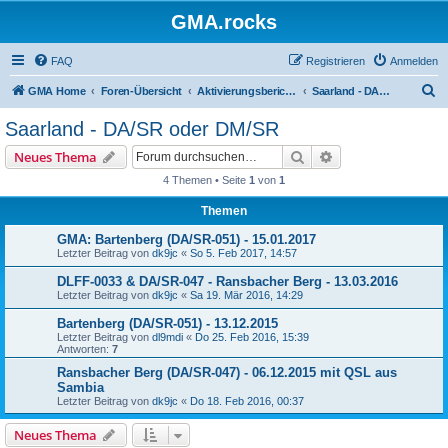
GMA.rocks
FAQ
Registrieren
Anmelden
S
GMA Home
Foren-Übersicht
Aktivierungsberichte / Activity Reports
Saarland - DA/SR oder DM/SR
u
Saarland - DA/SR oder DM/SR
c
Suche
Erweiterte Suche
Neues Thema
h
4 Themen • Seite
1
von
1
e
Themen
GMA: Bartenberg (DA/SR-051) - 15.01.2017
Letzter Beitrag von
dk9jc
«
So 5. Feb 2017, 14:57
DLFF-0033 & DA/SR-047 - Ransbacher Berg - 13.03.2016
Letzter Beitrag von
dk9jc
«
Sa 19. Mär 2016, 14:29
Bartenberg (DA/SR-051) - 13.12.2015
Letzter Beitrag von
dl9mdi
«
Do 25. Feb 2016, 15:39
Antworten:
7
Ransbacher Berg (DA/SR-047) - 06.12.2015 mit QSL aus
Sambia
Letzter Beitrag von
dk9jc
«
Do 18. Feb 2016, 00:37
Neues Thema