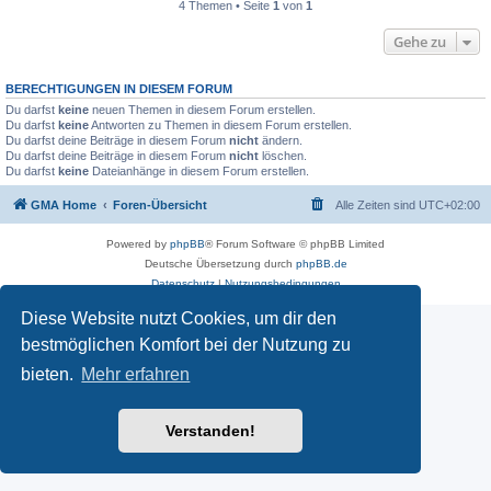
4 Themen • Seite
1
von
1
Gehe zu
BERECHTIGUNGEN IN DIESEM FORUM
Du darfst
keine
neuen Themen in diesem Forum erstellen.
Du darfst
keine
Antworten zu Themen in diesem Forum erstellen.
Du darfst deine Beiträge in diesem Forum
nicht
ändern.
Du darfst deine Beiträge in diesem Forum
nicht
löschen.
Du darfst
keine
Dateianhänge in diesem Forum erstellen.
GMA Home
Foren-Übersicht
Alle Zeiten sind
UTC+02:00
Powered by
phpBB
® Forum Software © phpBB Limited
Deutsche Übersetzung durch
phpBB.de
Datenschutz
|
Nutzungsbedingungen
Diese Website nutzt Cookies, um dir den
bestmöglichen Komfort bei der Nutzung zu
bieten.
Mehr erfahren
Verstanden!