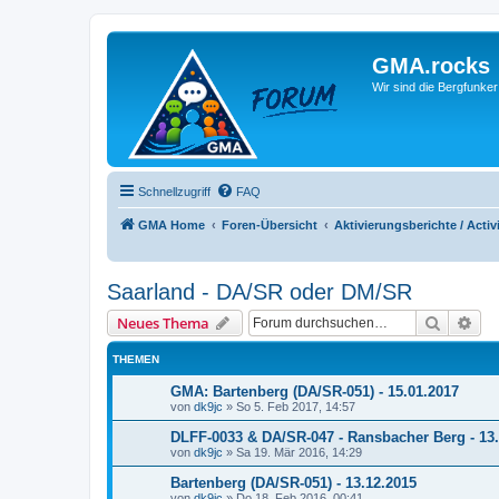
GMA.rocks
Wir sind die Bergfunker
Schnellzugriff
FAQ
GMA Home
Foren-Übersicht
Aktivierungsberichte / Activ
Saarland - DA/SR oder DM/SR
Suche
Erw
Neues Thema
THEMEN
GMA: Bartenberg (DA/SR-051) - 15.01.2017
von
dk9jc
»
So 5. Feb 2017, 14:57
DLFF-0033 & DA/SR-047 - Ransbacher Berg - 13
von
dk9jc
»
Sa 19. Mär 2016, 14:29
Bartenberg (DA/SR-051) - 13.12.2015
von
dk9jc
»
Do 18. Feb 2016, 00:41