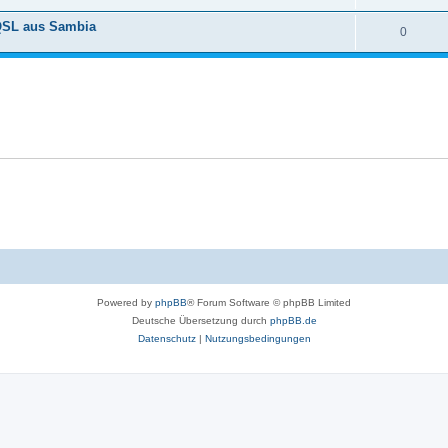
t
o
n
 QSL aus Sambia
w
A
0
r
t
o
n
t
w
r
t
e
o
t
w
n
r
e
o
t
n
r
e
t
n
e
n
Powered by
phpBB
® Forum Software © phpBB Limited
Deutsche Übersetzung durch
phpBB.de
Datenschutz
|
Nutzungsbedingungen