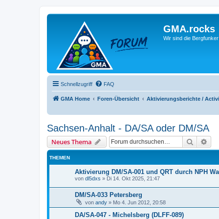
GMA.rocks
Wir sind die Bergfunker
Schnellzugriff
FAQ
GMA Home
Foren-Übersicht
Aktivierungsberichte / Activ
Sachsen-Anhalt - DA/SA oder DM/SA
Suche
Erw
Neues Thema
THEMEN
Aktivierung DM/SA-001 und QRT durch NPH Wa
von
dl5dxs
»
Di 14. Okt 2025, 21:47
DM/SA-033 Petersberg
von
andy
»
Mo 4. Jun 2012, 20:58
DA/SA-047 - Michelsberg (DLFF-089)