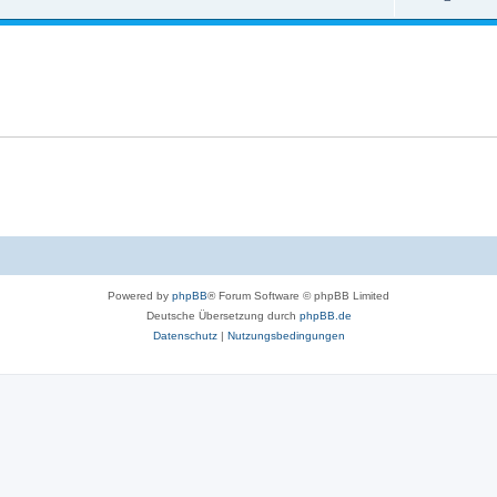
t
o
n
w
r
t
o
t
w
r
e
o
t
n
r
e
t
n
e
n
Powered by
phpBB
® Forum Software © phpBB Limited
Deutsche Übersetzung durch
phpBB.de
Datenschutz
|
Nutzungsbedingungen