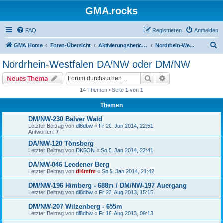
GMA.rocks
FAQ
Registrieren
Anmelden
S
GMA Home
Foren-Übersicht
Aktivierungsberichte / Activity Reports
Nordrhein-Westfalen DA/NW oder DM/NW
u
Nordrhein-Westfalen DA/NW oder DM/NW
c
Suche
Erweiterte Suche
Neues Thema
h
14 Themen • Seite
1
von
1
e
Themen
DM/NW-230 Balver Wald
Letzter Beitrag von
dl8dbw
«
Fr 20. Jun 2014, 22:51
Antworten:
7
DA/NW-120 Tönsberg
Letzter Beitrag von
DK5ON
«
So 5. Jan 2014, 22:41
DA/NW-046 Leedener Berg
Letzter Beitrag von
dl4mfm
«
So 5. Jan 2014, 21:42
DM/NW-196 Himberg - 688m / DM/NW-197 Auergang
Letzter Beitrag von
dl8dbw
«
Fr 23. Aug 2013, 15:15
DM/NW-207 Wilzenberg - 655m
Letzter Beitrag von
dl8dbw
«
Fr 16. Aug 2013, 09:13