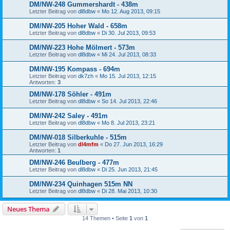
DM/NW-248 Gummershardt - 438m
Letzter Beitrag von
dl8dbw
«
Mo 12. Aug 2013, 09:15
DM/NW-205 Hoher Wald - 658m
Letzter Beitrag von
dl8dbw
«
Di 30. Jul 2013, 09:53
DM/NW-223 Hohe Mölmert - 573m
Letzter Beitrag von
dl8dbw
«
Mi 24. Jul 2013, 08:33
DM/NW-195 Kompass - 694m
Letzter Beitrag von
dk7zh
«
Mo 15. Jul 2013, 12:15
Antworten:
3
DM/NW-178 Söhler - 491m
Letzter Beitrag von
dl8dbw
«
So 14. Jul 2013, 22:46
DM/NW-242 Saley - 491m
Letzter Beitrag von
dl8dbw
«
Mo 8. Jul 2013, 23:21
DM/NW-018 Silberkuhle - 515m
Letzter Beitrag von
dl4mfm
«
Do 27. Jun 2013, 16:29
Antworten:
1
DM/NW-246 Beulberg - 477m
Letzter Beitrag von
dl8dbw
«
Di 25. Jun 2013, 21:45
DM/NW-234 Quinhagen 515m NN
Letzter Beitrag von
dl8dbw
«
Di 28. Mai 2013, 10:30
Neues Thema
14 Themen • Seite
1
von
1