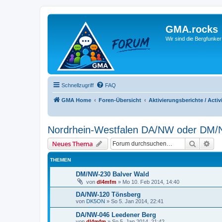
GMA.rocks
Wir sind die Bergfunker
Schnellzugriff
FAQ
GMA Home
Foren-Übersicht
Aktivierungsberichte / Activ
Nordrhein-Westfalen DA/NW oder DM
Suche
Erw
Neues Thema
THEMEN
DM/NW-230 Balver Wald
von
dl4mfm
»
Mo 10. Feb 2014, 14:40
DA/NW-120 Tönsberg
von
DK5ON
»
So 5. Jan 2014, 22:41
DA/NW-046 Leedener Berg
von
dl4mfm
»
So 5. Jan 2014, 21:42