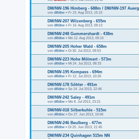
DM/NW-196 Himberg - 688m / DM/NW-197 Auer
von
dl8dbw
»
Fr 23. Aug 2013, 15:15
DM/NW-207 Wilzenberg - 655m
von
dl8dbw
»
Fr 16. Aug 2013, 09:13
DM/NW-248 Gummershardt - 438m
von
dl8dbw
»
Mo 12. Aug 2013, 09:15
DM/NW-205 Hoher Wald - 658m
von
dl8dbw
»
Di 30. Jul 2013, 09:53
DM/NW-223 Hohe Mölmert - 573m
von
dl8dbw
»
Mi 24. Jul 2013, 08:33
DM/NW-195 Kompass - 694m
von
dl8dbw
»
Fr 12. Jul 2013, 10:26
DM/NW-178 Söhler - 491m
von
dl8dbw
»
So 14. Jul 2013, 22:46
DM/NW-242 Saley - 491m
von
dl8dbw
»
Mo 8. Jul 2013, 23:21
DM/NW-018 Silberkuhle - 515m
von
dl8dbw
»
Do 27. Jun 2013, 10:06
DM/NW-246 Beulberg - 477m
von
dl8dbw
»
Di 25. Jun 2013, 21:45
DM/NW-234 Quinhagen 515m NN