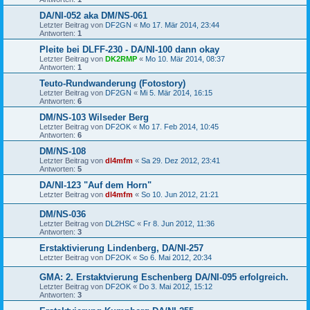
DA/NI-052 aka DM/NS-061
Letzter Beitrag von
DF2GN
«
Mo 17. Mär 2014, 23:44
Antworten:
1
Pleite bei DLFF-230 - DA/NI-100 dann okay
Letzter Beitrag von
DK2RMP
«
Mo 10. Mär 2014, 08:37
Antworten:
1
Teuto-Rundwanderung (Fotostory)
Letzter Beitrag von
DF2GN
«
Mi 5. Mär 2014, 16:15
Antworten:
6
DM/NS-103 Wilseder Berg
Letzter Beitrag von
DF2OK
«
Mo 17. Feb 2014, 10:45
Antworten:
6
DM/NS-108
Letzter Beitrag von
dl4mfm
«
Sa 29. Dez 2012, 23:41
Antworten:
5
DA/NI-123 "Auf dem Horn"
Letzter Beitrag von
dl4mfm
«
So 10. Jun 2012, 21:21
DM/NS-036
Letzter Beitrag von
DL2HSC
«
Fr 8. Jun 2012, 11:36
Antworten:
3
Erstaktivierung Lindenberg, DA/NI-257
Letzter Beitrag von
DF2OK
«
So 6. Mai 2012, 20:34
GMA: 2. Erstaktvierung Eschenberg DA/NI-095 erfolgreich.
Letzter Beitrag von
DF2OK
«
Do 3. Mai 2012, 15:12
Antworten:
3