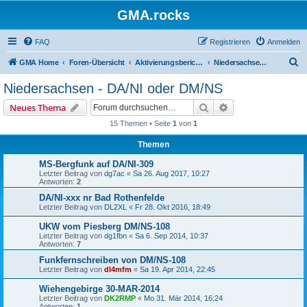
GMA.rocks
FAQ
Registrieren
Anmelden
S
GMA Home
Foren-Übersicht
Aktivierungsberichte / Activity Reports
Niedersachsen - DA/NI oder DM/NS
u
Niedersachsen - DA/NI oder DM/NS
c
Suche
Erweiterte Suche
Neues Thema
h
15 Themen • Seite
1
von
1
e
Themen
MS-Bergfunk auf DA/NI-309
Letzter Beitrag von
dg7ac
«
Sa 26. Aug 2017, 10:27
Antworten:
2
DA/NI-xxx nr Bad Rothenfelde
Letzter Beitrag von
DL2XL
«
Fr 28. Okt 2016, 18:49
UKW vom Piesberg DM/NS-108
Letzter Beitrag von
dg1fbn
«
Sa 6. Sep 2014, 10:37
Antworten:
7
Funkfernschreiben von DM/NS-108
Letzter Beitrag von
dl4mfm
«
Sa 19. Apr 2014, 22:45
Wiehengebirge 30-MAR-2014
Letzter Beitrag von
DK2RMP
«
Mo 31. Mär 2014, 16:24
Antworten:
1