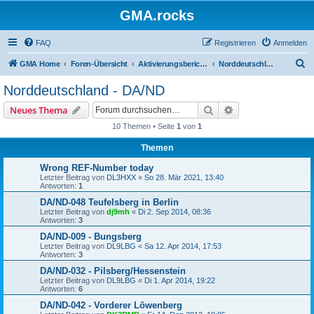
GMA.rocks
FAQ
Registrieren
Anmelden
S
GMA Home
Foren-Übersicht
Aktivierungsberichte / Activity Reports
Norddeutschland - DA/ND
u
Norddeutschland - DA/ND
c
Suche
Erweiterte Suche
Neues Thema
h
10 Themen • Seite
1
von
1
e
Themen
Wrong REF-Number today
Letzter Beitrag von
DL3HXX
«
So 28. Mär 2021, 13:40
Antworten:
1
DA/ND-048 Teufelsberg in Berlin
Letzter Beitrag von
dj9mh
«
Di 2. Sep 2014, 08:36
Antworten:
3
DA/ND-009 - Bungsberg
Letzter Beitrag von
DL9LBG
«
Sa 12. Apr 2014, 17:53
Antworten:
3
DA/ND-032 - Pilsberg/Hessenstein
Letzter Beitrag von
DL9LBG
«
Di 1. Apr 2014, 19:22
Antworten:
6
DA/ND-042 - Vorderer Löwenberg