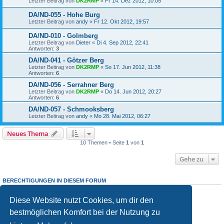
Letzter Beitrag von
DK2RMP
«
Fr 14. Dez 2012, 10:05
DA/ND-055 - Hohe Burg
Letzter Beitrag von
andy
«
Fr 12. Okt 2012, 19:57
DA/ND-010 - Golmberg
Letzter Beitrag von
Dieter
«
Di 4. Sep 2012, 22:41
Antworten:
3
DA/ND-041 - Götzer Berg
Letzter Beitrag von
DK2RMP
«
So 17. Jun 2012, 11:38
Antworten:
6
DA/ND-056 - Serrahner Berg
Letzter Beitrag von
DK2RMP
«
Do 14. Jun 2012, 20:27
Antworten:
6
DA/ND-057 - Schmooksberg
Letzter Beitrag von
andy
«
Mo 28. Mai 2012, 06:27
Neues Thema
10 Themen • Seite
1
von
1
Gehe zu
BERECHTIGUNGEN IN DIESEM FORUM
Du darfst
keine
neuen Themen in diesem Forum erstellen.
Du darfst
keine
Antworten zu Themen in diesem Forum erstellen.
Diese Website nutzt Cookies, um dir den
Du darfst deine Beiträge in diesem Forum
nicht
ändern.
bestmöglichen Komfort bei der Nutzung zu
Du darfst deine Beiträge in diesem Forum
nicht
löschen.
Du darfst
keine
Dateianhänge in diesem Forum erstellen.