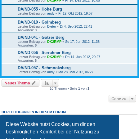
Letzter Beitrag von
DK2RMP
«
Fr 14. Dez 2012, 10:05
DA/ND-055 - Hohe Burg
Letzter Beitrag von
andy
«
Fr 12. Okt 2012, 19:57
DA/ND-010 - Golmberg
Letzter Beitrag von
Dieter
«
Di 4. Sep 2012, 22:41
Antworten:
3
DA/ND-041 - Götzer Berg
Letzter Beitrag von
DK2RMP
«
So 17. Jun 2012, 11:38
Antworten:
6
DA/ND-056 - Serrahner Berg
Letzter Beitrag von
DK2RMP
«
Do 14. Jun 2012, 20:27
Antworten:
6
DA/ND-057 - Schmooksberg
Letzter Beitrag von
andy
«
Mo 28. Mai 2012, 06:27
Neues Thema
10 Themen • Seite
1
von
1
Gehe zu
BERECHTIGUNGEN IN DIESEM FORUM
Du darfst
keine
neuen Themen in diesem Forum erstellen.
Du darfst
keine
Antworten zu Themen in diesem Forum erstellen.
Diese Website nutzt Cookies, um dir den
Du darfst deine Beiträge in diesem Forum
nicht
ändern.
bestmöglichen Komfort bei der Nutzung zu
Du darfst deine Beiträge in diesem Forum
nicht
löschen.
Du darfst
keine
Dateianhänge in diesem Forum erstellen.