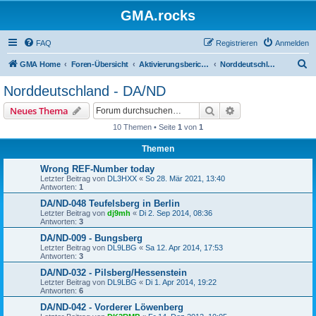
GMA.rocks
FAQ
Registrieren
Anmelden
S
GMA Home
Foren-Übersicht
Aktivierungsberichte / Activity Reports
Norddeutschland - DA/ND
u
Norddeutschland - DA/ND
c
Suche
Erweiterte Suche
Neues Thema
h
10 Themen • Seite
1
von
1
e
Themen
Wrong REF-Number today
Letzter Beitrag von
DL3HXX
«
So 28. Mär 2021, 13:40
Antworten:
1
DA/ND-048 Teufelsberg in Berlin
Letzter Beitrag von
dj9mh
«
Di 2. Sep 2014, 08:36
Antworten:
3
DA/ND-009 - Bungsberg
Letzter Beitrag von
DL9LBG
«
Sa 12. Apr 2014, 17:53
Antworten:
3
DA/ND-032 - Pilsberg/Hessenstein
Letzter Beitrag von
DL9LBG
«
Di 1. Apr 2014, 19:22
Antworten:
6
DA/ND-042 - Vorderer Löwenberg