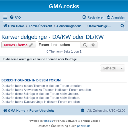
GMA.rocks
FAQ
Registrieren
Anmelden
S
GMA Home
Foren-Übersicht
Aktivierungsberichte / Activity Reports
Karwendelgebirge - DA/KW oder DL/KW
u
Karwendelgebirge - DA/KW oder DL/KW
c
Suche
Erweiterte Suche
Neues Thema
h
0 Themen • Seite
1
von
1
e
In diesem Forum gibt es keine Themen oder Beiträge.
Gehe zu
BERECHTIGUNGEN IN DIESEM FORUM
Du darfst
keine
neuen Themen in diesem Forum erstellen.
Du darfst
keine
Antworten zu Themen in diesem Forum erstellen.
Du darfst deine Beiträge in diesem Forum
nicht
ändern.
Du darfst deine Beiträge in diesem Forum
nicht
löschen.
Du darfst
keine
Dateianhänge in diesem Forum erstellen.
GMA Home
Foren-Übersicht
Alle Zeiten sind
UTC+02:00
Powered by
phpBB
® Forum Software © phpBB Limited
Deutsche Übersetzung durch
phpBB.de