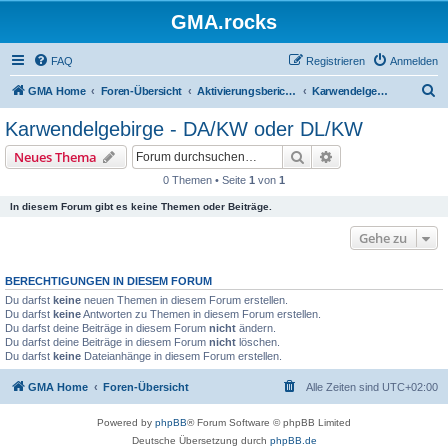
GMA.rocks
FAQ
Registrieren
Anmelden
S
GMA Home
Foren-Übersicht
Aktivierungsberichte / Activity Reports
Karwendelgebirge - DA/KW oder DL/KW
u
Karwendelgebirge - DA/KW oder DL/KW
c
Suche
Erweiterte Suche
Neues Thema
h
0 Themen • Seite
1
von
1
e
In diesem Forum gibt es keine Themen oder Beiträge.
Gehe zu
BERECHTIGUNGEN IN DIESEM FORUM
Du darfst
keine
neuen Themen in diesem Forum erstellen.
Du darfst
keine
Antworten zu Themen in diesem Forum erstellen.
Du darfst deine Beiträge in diesem Forum
nicht
ändern.
Du darfst deine Beiträge in diesem Forum
nicht
löschen.
Du darfst
keine
Dateianhänge in diesem Forum erstellen.
GMA Home
Foren-Übersicht
Alle Zeiten sind
UTC+02:00
Powered by
phpBB
® Forum Software © phpBB Limited
Deutsche Übersetzung durch
phpBB.de