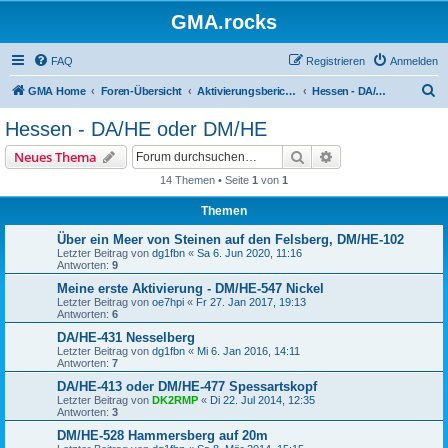
GMA.rocks
FAQ
Registrieren
Anmelden
S
GMA Home
Foren-Übersicht
Aktivierungsberichte / Activity Reports
Hessen - DA/HE oder DM/HE
u
Hessen - DA/HE oder DM/HE
c
Suche
Erweiterte Suche
Neues Thema
h
14 Themen • Seite
1
von
1
e
Themen
Über ein Meer von Steinen auf den Felsberg, DM/HE-102
Letzter Beitrag von
dg1fbn
«
Sa 6. Jun 2020, 11:16
Antworten:
9
Meine erste Aktivierung - DM/HE-547 Nickel
Letzter Beitrag von
oe7hpi
«
Fr 27. Jan 2017, 19:13
Antworten:
6
DA/HE-431 Nesselberg
Letzter Beitrag von
dg1fbn
«
Mi 6. Jan 2016, 14:11
Antworten:
7
DA/HE-413 oder DM/HE-477 Spessartskopf
Letzter Beitrag von
DK2RMP
«
Di 22. Jul 2014, 12:35
Antworten:
3
DM/HE-528 Hammersberg auf 20m