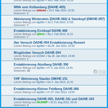
Letzter Beitrag von
dg1fbn
«
Sa 8. Mär 2014, 15:15
WNA vom Kolbenberg (DA/HE-405)
Letzter Beitrag von
dl4mfm
«
Di 4. Mär 2014, 23:33
Antworten:
1
Aktivierung Winterstein (DA/HE-066) & Steinkopf (DM/HE-097)
Letzter Beitrag von
dg1fbn
«
So 2. Feb 2014, 17:03
Antworten:
7
Erstaktivierung Eichkopf DA/HE-408
Letzter Beitrag von
dj9mh
«
Sa 1. Feb 2014, 11:21
Antworten:
7
2ter Versuch DA/HE-054 Erstaktivierung Rossert
Letzter Beitrag von
dg1fbn
«
Sa 25. Jan 2014, 15:10
Misglückter Versuch DA/HE-054
Letzter Beitrag von
DJ3AX
«
Sa 18. Jan 2014, 19:40
Antworten:
1
Erstaktivierung Atzelberg DA/HE-390
Letzter Beitrag von
dg1fbn
«
Fr 3. Jan 2014, 12:43
Antworten:
10
1
2
VHF Aktivierung Staufen DM/HE-151
Letzter Beitrag von
dg1fbn
«
Do 2. Jan 2014, 11:42
Erstaktivierung Kleiner Feldberg DA/HE-006
Letzter Beitrag von
dg1fbn
«
Fr 27. Dez 2013, 13:03
Erstaktivierung DA/HE-055, DA/HE-341 und DA/HE-343
Letzter Beitrag von
DK2RMP
«
Di 21. Aug 2012, 20:41
Antworten:
3