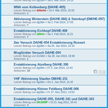
Letzter Beitrag von
dg1fbn
«
Sa 8. Mär 2014, 15:15
WNA vom Kolbenberg (DA/HE-405)
Letzter Beitrag von
dl4mfm
«
Di 4. Mär 2014, 23:33
Antworten:
1
Aktivierung Winterstein (DA/HE-066) & Steinkopf (DM/HE-097)
Letzter Beitrag von
dg1fbn
«
So 2. Feb 2014, 17:03
Antworten:
7
Erstaktivierung Eichkopf DA/HE-408
Letzter Beitrag von
dj9mh
«
Sa 1. Feb 2014, 11:21
Antworten:
7
2ter Versuch DA/HE-054 Erstaktivierung Rossert
Letzter Beitrag von
dg1fbn
«
Sa 25. Jan 2014, 15:10
Misglückter Versuch DA/HE-054
Letzter Beitrag von
DJ3AX
«
Sa 18. Jan 2014, 19:40
Antworten:
1
Erstaktivierung Atzelberg DA/HE-390
Letzter Beitrag von
dg1fbn
«
Fr 3. Jan 2014, 12:43
Antworten:
10
1
2
VHF Aktivierung Staufen DM/HE-151
Letzter Beitrag von
dg1fbn
«
Do 2. Jan 2014, 11:42
Erstaktivierung Kleiner Feldberg DA/HE-006
Letzter Beitrag von
dg1fbn
«
Fr 27. Dez 2013, 13:03
Erstaktivierung DA/HE-055, DA/HE-341 und DA/HE-343
Letzter Beitrag von
DK2RMP
«
Di 21. Aug 2012, 20:41
Antworten:
3