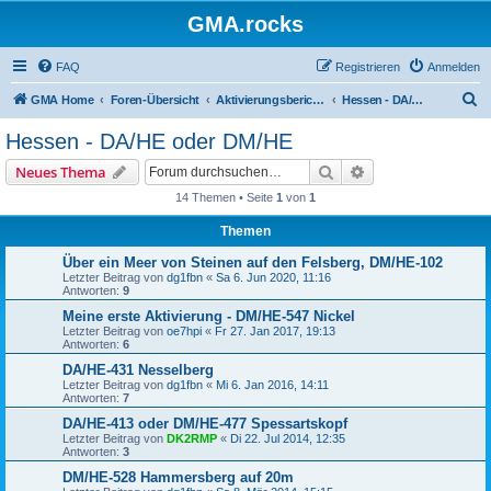
GMA.rocks
FAQ
Registrieren
Anmelden
S
GMA Home
Foren-Übersicht
Aktivierungsberichte / Activity Reports
Hessen - DA/HE oder DM/HE
u
Hessen - DA/HE oder DM/HE
c
Suche
Erweiterte Suche
Neues Thema
h
14 Themen • Seite
1
von
1
e
Themen
Über ein Meer von Steinen auf den Felsberg, DM/HE-102
Letzter Beitrag von
dg1fbn
«
Sa 6. Jun 2020, 11:16
Antworten:
9
Meine erste Aktivierung - DM/HE-547 Nickel
Letzter Beitrag von
oe7hpi
«
Fr 27. Jan 2017, 19:13
Antworten:
6
DA/HE-431 Nesselberg
Letzter Beitrag von
dg1fbn
«
Mi 6. Jan 2016, 14:11
Antworten:
7
DA/HE-413 oder DM/HE-477 Spessartskopf
Letzter Beitrag von
DK2RMP
«
Di 22. Jul 2014, 12:35
Antworten:
3
DM/HE-528 Hammersberg auf 20m