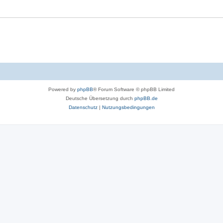
o
r
t
e
n
Powered by
phpBB
® Forum Software © phpBB Limited
Deutsche Übersetzung durch
phpBB.de
Datenschutz
|
Nutzungsbedingungen