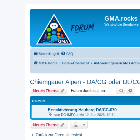
GMA.rocks
Wir sind die Bergfunker
Schnellzugriff
FAQ
GMA Home
Foren-Übersicht
Aktivierungsberichte / Activ
Chiemgauer Alpen - DA/CG oder DL/C
Suche
Erw
Neues Thema
THEMEN
Erstaktivierung Heuberg DA/CG-030
von
DG4MFC
»
Mo 12. Jun 2023, 19:41
Neues Thema
Zurück zur Foren-Übersicht