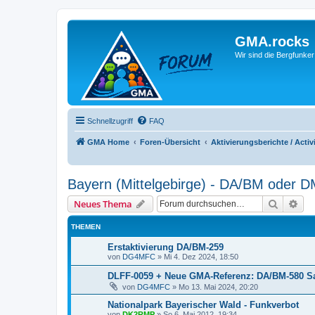
GMA.rocks
Wir sind die Bergfunker
Schnellzugriff
FAQ
GMA Home
Foren-Übersicht
Aktivierungsberichte / Activ
Bayern (Mittelgebirge) - DA/BM oder 
Suche
Erw
Neues Thema
THEMEN
Erstaktivierung DA/BM-259
von
DG4MFC
»
Mi 4. Dez 2024, 18:50
DLFF-0059 + Neue GMA-Referenz: DA/BM-580 
von
DG4MFC
»
Mo 13. Mai 2024, 20:20
Nationalpark Bayerischer Wald - Funkverbot
von
DK2RMP
»
So 6. Mai 2012, 19:34