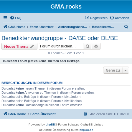
GMA.rocks
FAQ
Registrieren
Anmelden
S
GMA Home
Foren-Übersicht
Aktivierungsberichte / Activity Reports
Benediktenwandgruppe - DA/BE oder DL/BE
u
Benediktenwandgruppe - DA/BE oder DL/BE
c
Suche
Erweiterte Suche
Neues Thema
h
0 Themen • Seite
1
von
1
e
In diesem Forum gibt es keine Themen oder Beiträge.
Gehe zu
BERECHTIGUNGEN IN DIESEM FORUM
Du darfst
keine
neuen Themen in diesem Forum erstellen.
Du darfst
keine
Antworten zu Themen in diesem Forum erstellen.
Du darfst deine Beiträge in diesem Forum
nicht
ändern.
Du darfst deine Beiträge in diesem Forum
nicht
löschen.
Du darfst
keine
Dateianhänge in diesem Forum erstellen.
GMA Home
Foren-Übersicht
Alle Zeiten sind
UTC+02:00
Powered by
phpBB
® Forum Software © phpBB Limited
Deutsche Übersetzung durch
phpBB.de