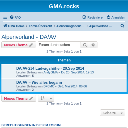
GMA.rocks
FAQ
Registrieren
Anmelden
S
GMA Home
Foren-Übersicht
Aktivierungsberichte / Activity Reports
Alpenvorland - DA/AV
u
Alpenvorland - DA/AV
c
Suche
Erweiterte Suche
Neues Thema
h
2 Themen • Seite
1
von
1
e
Themen
DA/AV-234 Ludwigshöhe - 20.Sep 2014
Letzter Beitrag von
AndyGMA
«
Do 25. Sep 2014, 19:13
Antworten:
5
DA/AV – Wie alles begann
Letzter Beitrag von
DF3MC
«
Di 6. Mai 2014, 06:06
Antworten:
2
Neues Thema
2 Themen • Seite
1
von
1
Gehe zu
BERECHTIGUNGEN IN DIESEM FORUM