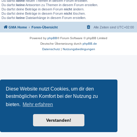
Du darfst
keine
neuen Themen in diesem Forum erstellen.
Du darfst
keine
Antworten zu Themen in diesem Forum erstellen.
Du darfst deine Beiträge in diesem Forum
nicht
ändern.
Du darfst deine Beiträge in diesem Forum
nicht
löschen.
Du darfst
keine
Dateianhänge in diesem Forum erstellen.
GMA Home
Foren-Übersicht
Alle Zeiten sind
UTC+02:00
Powered by
phpBB
® Forum Software © phpBB Limited
Deutsche Übersetzung durch
phpBB.de
Datenschutz
|
Nutzungsbedingungen
Diese Website nutzt Cookies, um dir den
bestmöglichen Komfort bei der Nutzung zu
bieten.
Mehr erfahren
Verstanden!