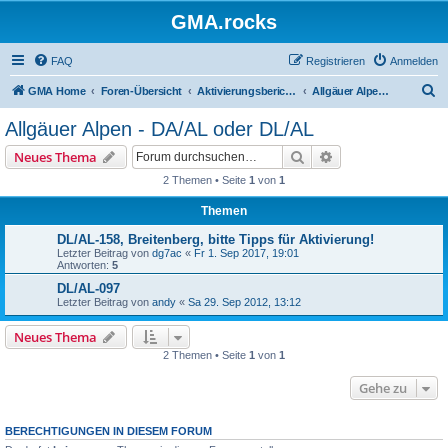
GMA.rocks
FAQ
Registrieren
Anmelden
S
GMA Home
Foren-Übersicht
Aktivierungsberichte / Activity Reports
Allgäuer Alpen - DA/AL oder DL/AL
u
Allgäuer Alpen - DA/AL oder DL/AL
c
Suche
Erweiterte Suche
Neues Thema
h
2 Themen • Seite
1
von
1
e
Themen
DL/AL-158, Breitenberg, bitte Tipps für Aktivierung!
Letzter Beitrag von
dg7ac
«
Fr 1. Sep 2017, 19:01
Antworten:
5
DL/AL-097
Letzter Beitrag von
andy
«
Sa 29. Sep 2012, 13:12
Neues Thema
2 Themen • Seite
1
von
1
Gehe zu
BERECHTIGUNGEN IN DIESEM FORUM