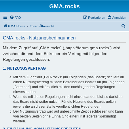
GMA.rocks
FAQ
Registrieren
Anmelden
S
GMA Home
Foren-Übersicht
u
GMA.rocks - Nutzungsbedingungen
c
h
Mit dem Zugriff auf „GMA.rocks“ („https://forum.gma.rocks“) wird
zwischen dir und dem Betreiber ein Vertrag mit folgenden
e
Regelungen geschlossen:
1. NUTZUNGSVERTRAG
Mit dem Zugriff auf „GMA.rocks“ (im Folgenden „das Board“) schließt du
einen Nutzungsvertrag mit dem Betreiber des Boards ab (im Folgenden
„Betreiber“) und erklärst dich mit den nachfolgenden Regelungen
einverstanden.
Wenn du mit diesen Regelungen nicht einverstanden bist, so darfst du
das Board nicht weiter nutzen. Für die Nutzung des Boards gelten
jeweils die an dieser Stelle veröffentlichten Regelungen.
Der Nutzungsvertrag wird auf unbestimmte Zeit geschlossen und kann
von beiden Seiten ohne Einhaltung einer Frist jederzeit gekündigt
werden.