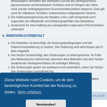
fahrlässigem Verhalten des Betreibers auf die bei Vertragsschluss
typischerweise vorhersehbaren Schäden und im Übrigen der Höhe
nach auf die vertragstypischen Durchschnittsschäden begrenzt. Dies gilt
auch für mittelbare Schäden, insbesondere entgangenen Gewinn.
Die Haftungsbegrenzung der Absätze a bis c gilt sinngemäß auch
zugunsten der Mitarbeiter und Erfüllungsgehilfen des Betreibers.
Ansprüche für eine Haftung aus zwingendem nationalem Recht bleiben
unberührt.
6. ÄNDERUNGSVORBEHALT
Der Betreiber ist berechtigt, die Nutzungsbedingungen und die
Datenschutzerklärung zu ändern. Die Änderung wird dem Nutzer per E-
Mail mitgeteilt.
Der Nutzer ist berechtigt, den Änderungen zu widersprechen. Im Falle
des Widerspruchs erlischt das zwischen dem Betreiber und dem Nutzer
bestehende Vertragsverhältnis mit sofortiger Wirkung.
Die Änderungen gelten als anerkannt und verbindlich, wenn der Nutzer
den Änderungen zugestimmt hat.
Informationen über den Umgang mit deinen persönlichen Daten
Diese Website nutzt Cookies, um dir den
sind in der Datenschutzerklärung enthalten.
bestmöglichen Komfort bei der Nutzung zu
bieten.
Mehr erfahren
GMA Home
Foren-Übersicht
Alle Zeiten sind
UTC+02:00
Verstanden!
Powered by
phpBB
® Forum Software © phpBB Limited