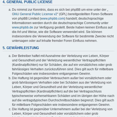
4. GENERAL PUBLIC LICENSE
Du nimmst zur Kenntnis, dass es sich bei phpBB um eine unter der „
GNU General Public License v2
“ (GPL) bereitgestellten Foren-Software
von phpBB Limited (
www.phpbb.com
) handelt; deutschsprachige
Informationen werden durch die deutschsprachige Community unter
www.phpbb.de
zur Verfügung gestellt. Beide haben keinen Einfluss auf
die Art und Weise, wie die Software verwendet wird. Sie können
insbesondere die Verwendung der Software für bestimmte Zwecke nicht
untersagen oder auf Inhalte fremder Foren Einfluss nehmen.
5. GEWÄHRLEISTUNG
Der Betreiber haftet mit Ausnahme der Verletzung von Leben, Körper
und Gesundheit und der Verletzung wesentlicher Vertragspflichten
(Kardinalpflichten) nur für Schäden, die auf ein vorsätzliches oder grob
fahrlässiges Verhalten zurückzuführen sind. Dies gilt auch für mittelbare
Folgeschäden wie insbesondere entgangenen Gewinn.
Die Haftung ist gegenüber Verbrauchern außer bei vorsätzlichem oder
grob fahrlässigem Verhalten oder bei Schäden aus der Verletzung von
Leben, Körper und Gesundheit und der Verletzung wesentlicher
Vertragspflichten (Kardinalpflichten) auf die bei Vertragsschluss
typischerweise vorhersehbaren Schäden und im übrigen der Höhe nach
auf die vertragstypischen Durchschnittsschäden begrenzt. Dies gilt auch
für mittelbare Folgeschäden wie insbesondere entgangenen Gewinn.
Die Haftung ist gegenüber Unternehmern außer bei der Verletzung von
Leben, Körper und Gesundheit oder vorsätzlichem oder grob