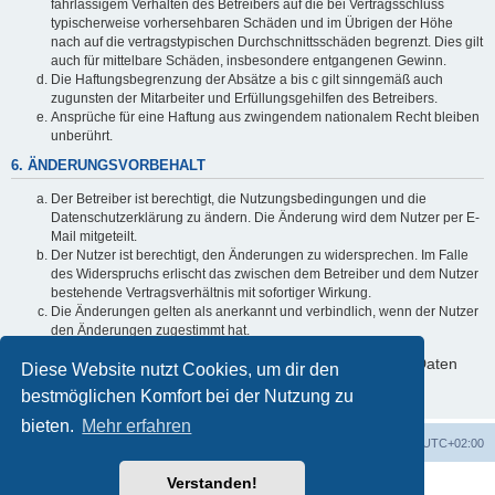
fahrlässigem Verhalten des Betreibers auf die bei Vertragsschluss
typischerweise vorhersehbaren Schäden und im Übrigen der Höhe
nach auf die vertragstypischen Durchschnittsschäden begrenzt. Dies gilt
auch für mittelbare Schäden, insbesondere entgangenen Gewinn.
Die Haftungsbegrenzung der Absätze a bis c gilt sinngemäß auch
zugunsten der Mitarbeiter und Erfüllungsgehilfen des Betreibers.
Ansprüche für eine Haftung aus zwingendem nationalem Recht bleiben
unberührt.
6. ÄNDERUNGSVORBEHALT
Der Betreiber ist berechtigt, die Nutzungsbedingungen und die
Datenschutzerklärung zu ändern. Die Änderung wird dem Nutzer per E-
Mail mitgeteilt.
Der Nutzer ist berechtigt, den Änderungen zu widersprechen. Im Falle
des Widerspruchs erlischt das zwischen dem Betreiber und dem Nutzer
bestehende Vertragsverhältnis mit sofortiger Wirkung.
Die Änderungen gelten als anerkannt und verbindlich, wenn der Nutzer
den Änderungen zugestimmt hat.
Informationen über den Umgang mit deinen persönlichen Daten
Diese Website nutzt Cookies, um dir den
sind in der Datenschutzerklärung enthalten.
bestmöglichen Komfort bei der Nutzung zu
bieten.
Mehr erfahren
GMA Home
Foren-Übersicht
Alle Zeiten sind
UTC+02:00
Verstanden!
Powered by
phpBB
® Forum Software © phpBB Limited