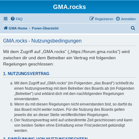
GMA.rocks
FAQ
Registrieren
Anmelden
S
GMA Home
Foren-Übersicht
u
GMA.rocks - Nutzungsbedingungen
c
h
Mit dem Zugriff auf „GMA.rocks“ („https://forum.gma.rocks“) wird
zwischen dir und dem Betreiber ein Vertrag mit folgenden
e
Regelungen geschlossen:
1. NUTZUNGSVERTRAG
Mit dem Zugriff auf „GMA.rocks“ (im Folgenden „das Board“) schließt du
einen Nutzungsvertrag mit dem Betreiber des Boards ab (im Folgenden
„Betreiber“) und erklärst dich mit den nachfolgenden Regelungen
einverstanden.
Wenn du mit diesen Regelungen nicht einverstanden bist, so darfst du
das Board nicht weiter nutzen. Für die Nutzung des Boards gelten
jeweils die an dieser Stelle veröffentlichten Regelungen.
Der Nutzungsvertrag wird auf unbestimmte Zeit geschlossen und kann
von beiden Seiten ohne Einhaltung einer Frist jederzeit gekündigt
werden.