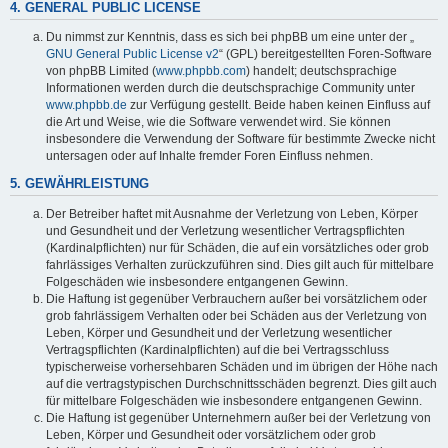
4. GENERAL PUBLIC LICENSE
Du nimmst zur Kenntnis, dass es sich bei phpBB um eine unter der „
GNU General Public License v2
“ (GPL) bereitgestellten Foren-Software
von phpBB Limited (
www.phpbb.com
) handelt; deutschsprachige
Informationen werden durch die deutschsprachige Community unter
www.phpbb.de
zur Verfügung gestellt. Beide haben keinen Einfluss auf
die Art und Weise, wie die Software verwendet wird. Sie können
insbesondere die Verwendung der Software für bestimmte Zwecke nicht
untersagen oder auf Inhalte fremder Foren Einfluss nehmen.
5. GEWÄHRLEISTUNG
Der Betreiber haftet mit Ausnahme der Verletzung von Leben, Körper
und Gesundheit und der Verletzung wesentlicher Vertragspflichten
(Kardinalpflichten) nur für Schäden, die auf ein vorsätzliches oder grob
fahrlässiges Verhalten zurückzuführen sind. Dies gilt auch für mittelbare
Folgeschäden wie insbesondere entgangenen Gewinn.
Die Haftung ist gegenüber Verbrauchern außer bei vorsätzlichem oder
grob fahrlässigem Verhalten oder bei Schäden aus der Verletzung von
Leben, Körper und Gesundheit und der Verletzung wesentlicher
Vertragspflichten (Kardinalpflichten) auf die bei Vertragsschluss
typischerweise vorhersehbaren Schäden und im übrigen der Höhe nach
auf die vertragstypischen Durchschnittsschäden begrenzt. Dies gilt auch
für mittelbare Folgeschäden wie insbesondere entgangenen Gewinn.
Die Haftung ist gegenüber Unternehmern außer bei der Verletzung von
Leben, Körper und Gesundheit oder vorsätzlichem oder grob