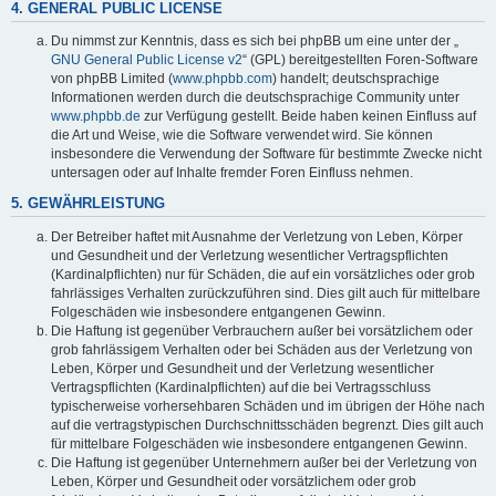
4. GENERAL PUBLIC LICENSE
Du nimmst zur Kenntnis, dass es sich bei phpBB um eine unter der „
GNU General Public License v2
“ (GPL) bereitgestellten Foren-Software
von phpBB Limited (
www.phpbb.com
) handelt; deutschsprachige
Informationen werden durch die deutschsprachige Community unter
www.phpbb.de
zur Verfügung gestellt. Beide haben keinen Einfluss auf
die Art und Weise, wie die Software verwendet wird. Sie können
insbesondere die Verwendung der Software für bestimmte Zwecke nicht
untersagen oder auf Inhalte fremder Foren Einfluss nehmen.
5. GEWÄHRLEISTUNG
Der Betreiber haftet mit Ausnahme der Verletzung von Leben, Körper
und Gesundheit und der Verletzung wesentlicher Vertragspflichten
(Kardinalpflichten) nur für Schäden, die auf ein vorsätzliches oder grob
fahrlässiges Verhalten zurückzuführen sind. Dies gilt auch für mittelbare
Folgeschäden wie insbesondere entgangenen Gewinn.
Die Haftung ist gegenüber Verbrauchern außer bei vorsätzlichem oder
grob fahrlässigem Verhalten oder bei Schäden aus der Verletzung von
Leben, Körper und Gesundheit und der Verletzung wesentlicher
Vertragspflichten (Kardinalpflichten) auf die bei Vertragsschluss
typischerweise vorhersehbaren Schäden und im übrigen der Höhe nach
auf die vertragstypischen Durchschnittsschäden begrenzt. Dies gilt auch
für mittelbare Folgeschäden wie insbesondere entgangenen Gewinn.
Die Haftung ist gegenüber Unternehmern außer bei der Verletzung von
Leben, Körper und Gesundheit oder vorsätzlichem oder grob