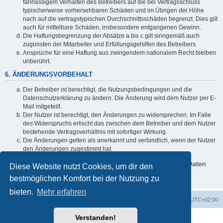
fahrlässigem Verhalten des Betreibers auf die bei Vertragsschluss
typischerweise vorhersehbaren Schäden und im Übrigen der Höhe
nach auf die vertragstypischen Durchschnittsschäden begrenzt. Dies gilt
auch für mittelbare Schäden, insbesondere entgangenen Gewinn.
Die Haftungsbegrenzung der Absätze a bis c gilt sinngemäß auch
zugunsten der Mitarbeiter und Erfüllungsgehilfen des Betreibers.
Ansprüche für eine Haftung aus zwingendem nationalem Recht bleiben
unberührt.
6. ÄNDERUNGSVORBEHALT
Der Betreiber ist berechtigt, die Nutzungsbedingungen und die
Datenschutzerklärung zu ändern. Die Änderung wird dem Nutzer per E-
Mail mitgeteilt.
Der Nutzer ist berechtigt, den Änderungen zu widersprechen. Im Falle
des Widerspruchs erlischt das zwischen dem Betreiber und dem Nutzer
bestehende Vertragsverhältnis mit sofortiger Wirkung.
Die Änderungen gelten als anerkannt und verbindlich, wenn der Nutzer
den Änderungen zugestimmt hat.
Informationen über den Umgang mit deinen persönlichen Daten
Diese Website nutzt Cookies, um dir den
sind in der Datenschutzerklärung enthalten.
bestmöglichen Komfort bei der Nutzung zu
bieten.
Mehr erfahren
GMA Home
Foren-Übersicht
Alle Zeiten sind
UTC+02:00
Verstanden!
Powered by
phpBB
® Forum Software © phpBB Limited