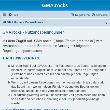
GMA.rocks
FAQ
Registrieren
Anmelden
S
GMA Home
Foren-Übersicht
u
GMA.rocks - Nutzungsbedingungen
c
h
Mit dem Zugriff auf „GMA.rocks“ („https://forum.gma.rocks“) wird
zwischen dir und dem Betreiber ein Vertrag mit folgenden
e
Regelungen geschlossen:
1. NUTZUNGSVERTRAG
Mit dem Zugriff auf „GMA.rocks“ (im Folgenden „das Board“) schließt du
einen Nutzungsvertrag mit dem Betreiber des Boards ab (im Folgenden
„Betreiber“) und erklärst dich mit den nachfolgenden Regelungen
einverstanden.
Wenn du mit diesen Regelungen nicht einverstanden bist, so darfst du
das Board nicht weiter nutzen. Für die Nutzung des Boards gelten
jeweils die an dieser Stelle veröffentlichten Regelungen.
Der Nutzungsvertrag wird auf unbestimmte Zeit geschlossen und kann
von beiden Seiten ohne Einhaltung einer Frist jederzeit gekündigt
werden.