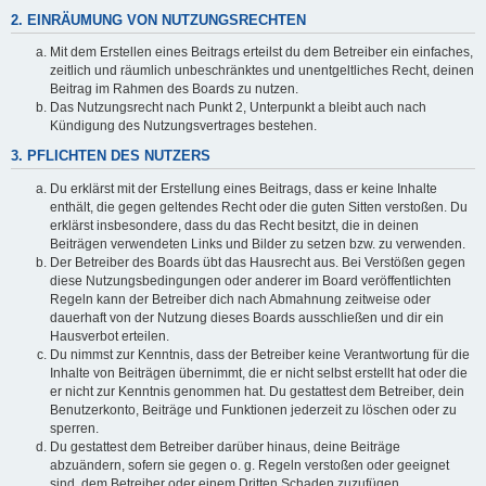
2. EINRÄUMUNG VON NUTZUNGSRECHTEN
Mit dem Erstellen eines Beitrags erteilst du dem Betreiber ein einfaches,
zeitlich und räumlich unbeschränktes und unentgeltliches Recht, deinen
Beitrag im Rahmen des Boards zu nutzen.
Das Nutzungsrecht nach Punkt 2, Unterpunkt a bleibt auch nach
Kündigung des Nutzungsvertrages bestehen.
3. PFLICHTEN DES NUTZERS
Du erklärst mit der Erstellung eines Beitrags, dass er keine Inhalte
enthält, die gegen geltendes Recht oder die guten Sitten verstoßen. Du
erklärst insbesondere, dass du das Recht besitzt, die in deinen
Beiträgen verwendeten Links und Bilder zu setzen bzw. zu verwenden.
Der Betreiber des Boards übt das Hausrecht aus. Bei Verstößen gegen
diese Nutzungsbedingungen oder anderer im Board veröffentlichten
Regeln kann der Betreiber dich nach Abmahnung zeitweise oder
dauerhaft von der Nutzung dieses Boards ausschließen und dir ein
Hausverbot erteilen.
Du nimmst zur Kenntnis, dass der Betreiber keine Verantwortung für die
Inhalte von Beiträgen übernimmt, die er nicht selbst erstellt hat oder die
er nicht zur Kenntnis genommen hat. Du gestattest dem Betreiber, dein
Benutzerkonto, Beiträge und Funktionen jederzeit zu löschen oder zu
sperren.
Du gestattest dem Betreiber darüber hinaus, deine Beiträge
abzuändern, sofern sie gegen o. g. Regeln verstoßen oder geeignet
sind, dem Betreiber oder einem Dritten Schaden zuzufügen.