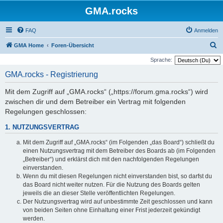
GMA.rocks
FAQ
Anmelden
S
GMA Home
Foren-Übersicht
u
Sprache:
c
GMA.rocks - Registrierung
h
Mit dem Zugriff auf „GMA.rocks“ („https://forum.gma.rocks“) wird
e
zwischen dir und dem Betreiber ein Vertrag mit folgenden
Regelungen geschlossen:
1. NUTZUNGSVERTRAG
Mit dem Zugriff auf „GMA.rocks“ (im Folgenden „das Board“) schließt du
einen Nutzungsvertrag mit dem Betreiber des Boards ab (im Folgenden
„Betreiber“) und erklärst dich mit den nachfolgenden Regelungen
einverstanden.
Wenn du mit diesen Regelungen nicht einverstanden bist, so darfst du
das Board nicht weiter nutzen. Für die Nutzung des Boards gelten
jeweils die an dieser Stelle veröffentlichten Regelungen.
Der Nutzungsvertrag wird auf unbestimmte Zeit geschlossen und kann
von beiden Seiten ohne Einhaltung einer Frist jederzeit gekündigt
werden.